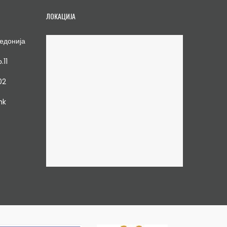
ЛОКАЦИЈА
едонија
.11
02
mk