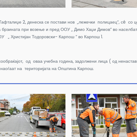
афталиџе 2, денеска се постави нов „лежечки полицаец“, сé со це
а брзината при возење и пред ООУ „ Димо Хаџи Димов“ во населба
ОУ „ Христијан Тодоровски- Карпош “ во Карпош 1.
ообраќајот, од оваа учебна година, задолжени лица ( од ненаста
е наоѓаат на територијата на Општина Карпош.