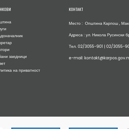
НКОВИ
КОНТАКТ
штина
Место : Општина Карпош , Мак
луги
Адреса : ул. Никола Русински бр
адоначалник
кретар
Тел. 02/3055-901 | 02/3055-9
ктори
бани заедници
e-mail: kontakt@karpos.gov.
вет
литика на приватност