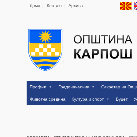
Дома
Контакт
Архива
Профил
Градоначалник
Секретар на Опш
Животна средина
Култура и спорт
Буџет
У