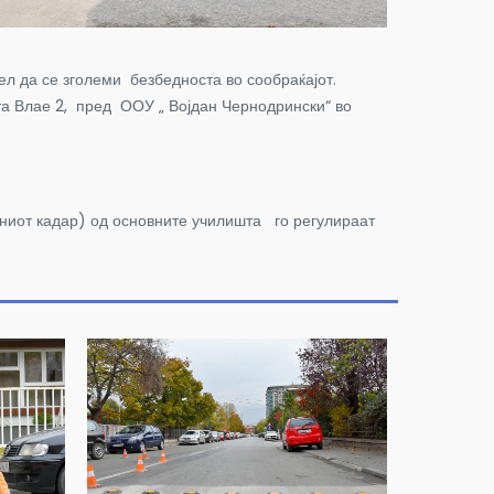
л да се зголеми безбедноста во сообраќајот.
та Влае 2, пред ООУ „ Војдан Чернодрински“ во
вниот кадар) од основните училишта го регулираат