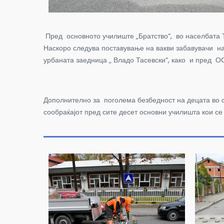
Пред основното училиште „Братство“, во населбата Т
Наскоро следува поставување на вакви забавувачи н
урбаната заедница „ Владо Тасевски“, како и пред О
Дополнително за поголема безбедност на децата во с
сообраќајот пред сите десет основни училишта кои с