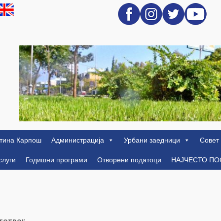
тина Карпош
Администрација
Урбани заедници
Совет
слуги
Годишни програми
Отворени податоци
НАЈЧЕСТО П