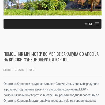
MENU
ПОМОШНИК МИНИСТЕР ВО МВР СЕ ЗАКАНУВА СО АПСЕЊА
НА ВИСОКИ ФУНКЦИОНЕРИ ОД КАРПОШ
март 10, 2016
0
Општина Карпош и градоначалникот Стевчо Јакимовски изразуваат
згрозеност од јавните закани на висок функционер на МВР и
помошник на министерот за внатрешни работи,воедно и советник во
Општина Карпош ,Магдалена Несторовска која од говорницата на