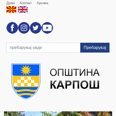
Дома
Контакт
Архива
Пребарувај