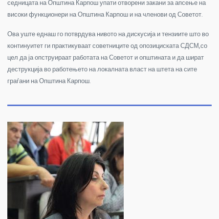
седницата на Општина Карпош упати отворени закани за апсење на
високи функционери на Општина Карпош и на членови од Советот.
Ова уште еднаш го потврдува нивото на дискусија и тензиите што во
континуитет ги практикуваат советниците од опозициската СДСМ,со
цел да ја опструираат работата на Советот и општината и да шират
деструкција во работењето на локалната власт на штета на сите
граѓани на Општина Карпош.