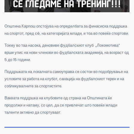
Општина Карпош опстојува на определбата за финасиска поддршка
на спортот, пред сé
,
на категоријата млади, и тоа во повеќе спортови.
Токму во таа насока, деновиве фудбалскиот клуб „Локомотива“
врши упис на нови членови во фудбалската академија, на возраст од
5 до 15 години.
Поддршката на локалната самоуправа се состои во подобрување на
условите за работа на клубот, санација на фудбалскиот терен и на
соблекувалните за спортистите.
Ваквата поддршка на клубовите од страна на Општината ќе
продолжи и натаму
,
со цел
,
да се привлечат што повеќе млади
таленти активно да спортуваат.