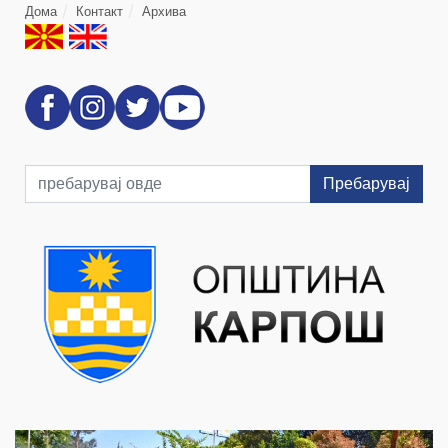
Дома
Контакт
Архива
Пребарувај