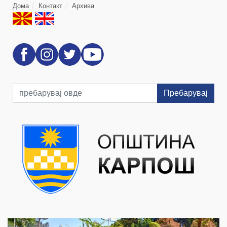
Дома
Контакт
Архива
Пребарувај