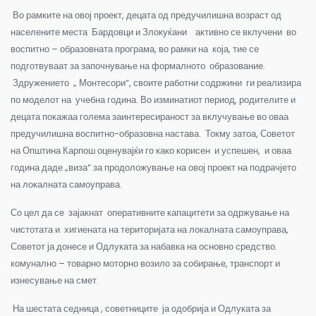
Во рамките на овој проект, децата од предучилишна возраст од
населените места Бардовци и Злокуќани активно се вклучени во
воспитно – образовната програма, во рамки на која, тие се
подготвуваат за започнување на формалното образование.
Здружението „ Монтесори“, своите работни содржини ги реализира
по моделот на учебна година. Во изминатиот период, родителите и
децата покажаа голема заинтересираност за вклучување во оваа
предучилишна воспитно-образовна настава. Токму затоа, Советот
на Општина Карпош оценувајќи го како корисен и успешен, и оваа
година даде „виза“ за продоложување на овој проект на подрачјето
на локалната самоуправа.
Со цел да се зајакнат оперативните капацитети за одржување на
чистотата и хигиената на територијата на локалната самоуправа,
Советот ја донесе и Одлуката за набавка на основно средство.
комунално – товарно моторно возило за собирање, транспорт и
изнесување на смет.
На шестата седница , советниците ја одобрија и Одлуката за