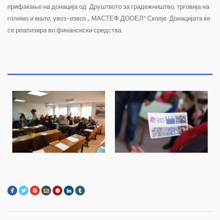
прифаќање на донација од Друштвото за градежништво, трговија на
големо и мало, увоз-извоз „ МАСТЕФ ДООЕЛ“ Скопје. Донацијата ќе
се реализира во финансиски средства.