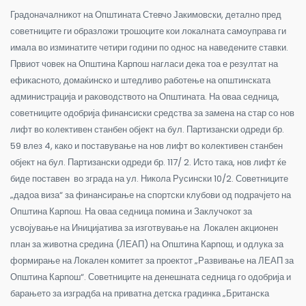
Градоначалникот на Општината Стевчо Јакимовски, детално пред
советниците ги образложи трошоците кои локалната самоуправа ги
имала во изминатите четири години по однос на наведените ставки.
Првиот човек на Општина Карпош нагласи дека тоа е резултат на
ефикасното, домаќинско и штедливо работење на општинската
администрација и раководството на Општината. На оваа седница,
советниците одобрија финансиски средства за замена на стар со нов
лифт во колективен станбен објект на бул. Партизански одреди бр.
59 влез 4, како и поставување на нов лифт во колективен станбен
објект на бул. Партизански одреди бр. 117/ 2. Исто така, нов лифт ќе
биде поставен во зграда на ул. Никола Русински 10/2. Советниците
„дадоа виза“ за финансирање на спортски клубови од подрачјето на
Општина Карпош. На оваа седница помина и Заклучокот за
усвојување на Иницијатива за изготвување на Локален акционен
план за животна средина (ЛЕАП) на Општина Карпош, и одлука за
формирање на Локален комитет за проектот „Развивање на ЛЕАП за
Општина Карпош“. Советниците на денешната седница го одобрија и
барањето за изградба на приватна детска градинка „Британска