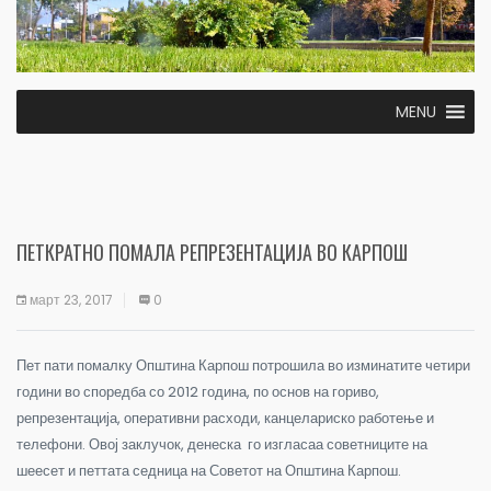
MENU
ПЕТКРАТНО ПОМАЛА РЕПРЕЗЕНТАЦИЈА ВО КАРПОШ
март 23, 2017
0
Пет пати помалку Општина Карпош потрошила во изминатите четири
години во споредба со 2012 година, по основ на гориво,
репрезентација, оперативни расходи, канцелариско работење и
телефони. Овој заклучок, денеска го изгласаа советниците на
шеесет и петтата седница на Советот на Општина Карпош.