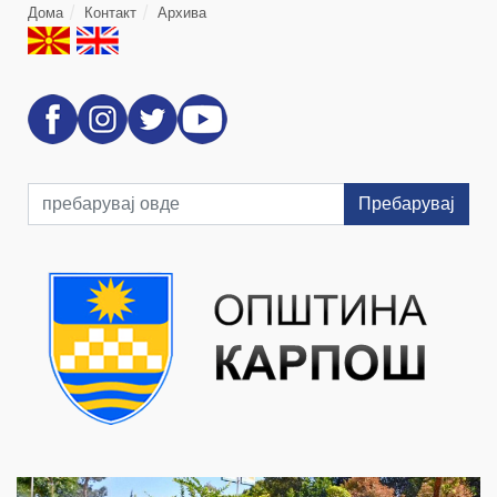
Дома
Контакт
Архива
Пребарувај