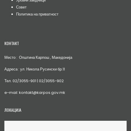
Урбани заедници
Совет
Политика на приватност
КОНТАКТ
Место : Општина Карпош , Македонија
Адреса : ул. Никола Русински бр.11
Тел. 02/3055-901 | 02/3055-902
e-mail: kontakt@karpos.gov.mk
ЛОКАЦИЈА