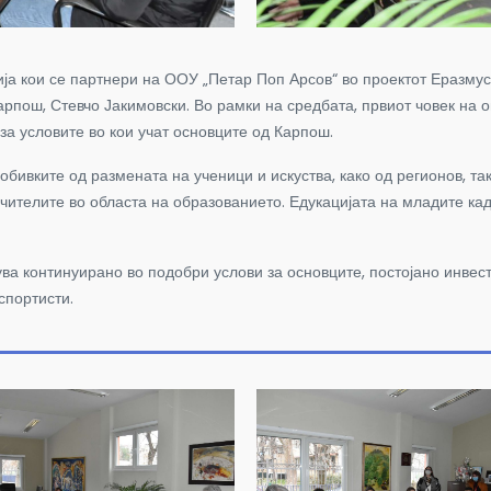
ја кои се партнери на ООУ „Петар Поп Арсов“ во проектот Еразмус 
арпош, Стевчо Јакимовски. Во рамки на средбата, првиот човек на о
за условите во кои учат основците од Ка
рпош.
бивките од размената на ученици и искуства, како од регионов, та
 учителите во областа на образованието. Едукацијата на младите к
ува континуирано во подобри услови за основците, постојано инвес
спортисти.