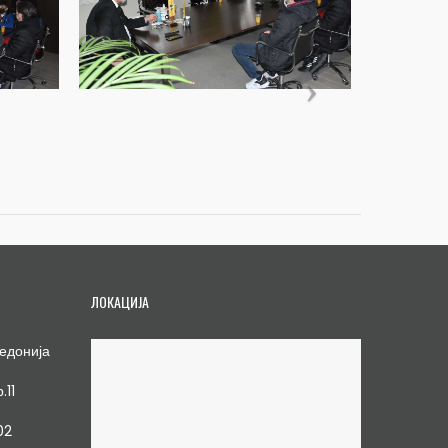
ЛОКАЦИЈА
едонија
.11
02