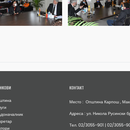
НКОВИ
КОНТАКТ
штина
Место : Општина Карпош , Мак
луги
Адреса : ул. Никола Русински бр
адоначалник
кретар
Тел. 02/3055-901 | 02/3055-9
ктори