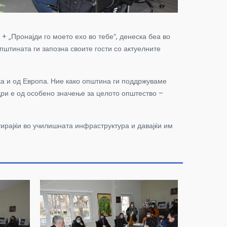
+ „Пронајди го моето ехо во тебе“, денеска беа во
пштината ги запозна своите гости со актуелните
ка и од Европа. Ние како општина ги поддржуваме
адри е од особено значење за целото општество –
тирајќи во училишната инфраструктура и давајќи им