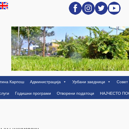
тина Карпош
Администрација
Урбани заедници
Совет
слуги
Годишни програми
Отворени податоци
НАЈЧЕСТО П