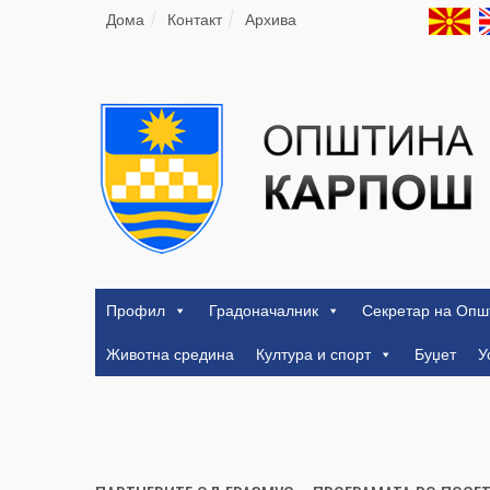
Дома
Контакт
Архива
Профил
Градоначалник
Секретар на Опш
Животна средина
Култура и спорт
Буџет
У