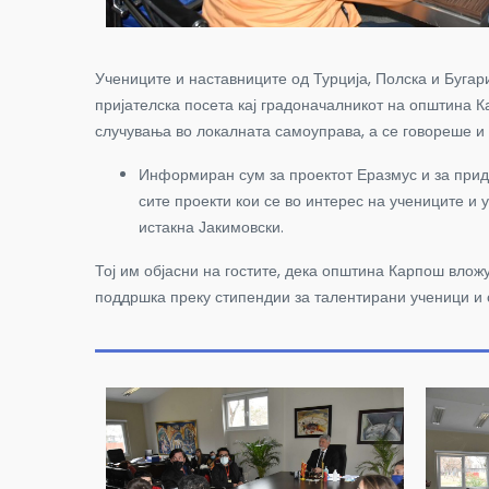
Учениците и наставниците од Турција, Полска и Бугари
пријателска посета кај градоначалникот на општина К
случувања во локалната самоуправа, а се говореше и 
Информиран сум за проектот Еразмус и за придо
сите проекти кои се во интерес на учениците и
истакна Јакимовски.
Тој им објасни на гостите, дека општина Карпош влож
поддршка преку стипендии за талентирани ученици и 