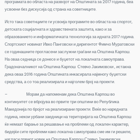
програмата во областа на развојот на Општината за 2017 година, беа
усвоени без дискусија од страна на советниците.
Исто така советнциите ги усвоија програмите во областа на спортот,
детската социјалната и здравствената заштита, како и за
образованието и информатичката технологија за идната 2017 година.
Спортскиот новинат Ивко Панговски и диригентот Фимчо Муратовски
се годинашните прогласени заслужни граѓани на Општина Карпош.
На оваа седница се донесе и буџетот на локалната самоуправа.
Градоначалникот на Општина Карпош Стевчо Јакимовски , истакна
дека оваа 2016 година Општината инкасирала најмногу буџетски
средства, а со тоа реализирала и најголем број на проекти.
–
Морам да напоменам дека Општина Карпош во
континуитет се вбројува во првите три општини во Република
Македонија по бројот на реализирани проекти. Веќе во наредната
година, некои урбани заедници на територијата на Општина Карпош
ќе немаат барање за решавање на проблеми од локален карактер,
бидејќи сите проблеми како локална самоуправа сме им ги решиле,
нагласи првиот човек на Општина Карпош Стевчо Јакимовски.