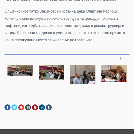
Општинскиот татко Јакимовски истакна дека Општина Карпош
континуирано вложува во реконструкција на фасади, покриви и
лифтови, изградба на паркови и плоштади, како и реконструкција и
изградба на нови градинки и училишта, со што го стекнала приматот
на најпосакувано место за живеење на граѓаните.