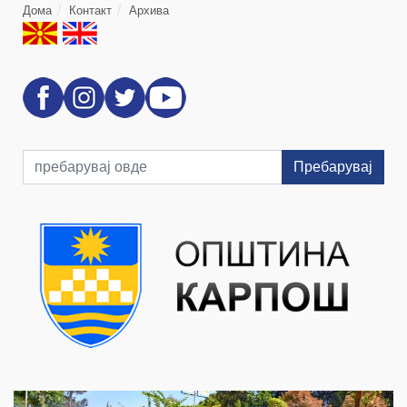
Дома
Контакт
Архива
Пребарувај