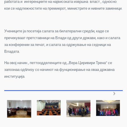
работата и ингеренциите на највисоката извршна власт , односно
кои се надлежностите на премиерот, министрите и нивните заменици.
Учениците ја посетија салата за билатерални средби, каде се
пречекуваат претставници на Влади од други држави, како и салата
за конферении за печат, и салата за одржување на седници на
Владата.
На овој начин , петтоодделенците од „Вера Циривири Трена“ се
запознаа одблизу со начинот на фунционирање на оваа државна
институција.