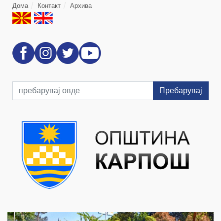
Дома
Контакт
Архива
Пребарувај