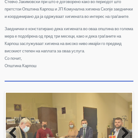
Стевчо Јакимовски при што е договорено како во периодот што
претстои Општина Карпош и ЈП Комунална хигиена Скопје заеднички
и координирано да ја одржуваат хигиената во интерес на граѓаните.
Заеднички е констатирано дека хигиената во оваа општина во голема
мера е подобрена од пред три месеци, како и дека граѓаните на
Карпош заслужуваат хигиена на високо ниво имајќи го предвид
високиот степен на наплата за оваа услуга.
Со почит,
Општина Карпош