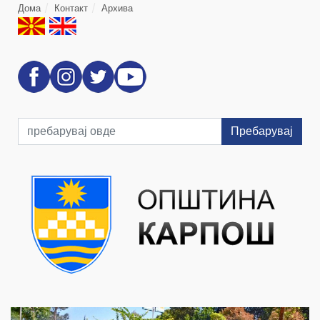
Дома
Контакт
Архива
Пребарувај