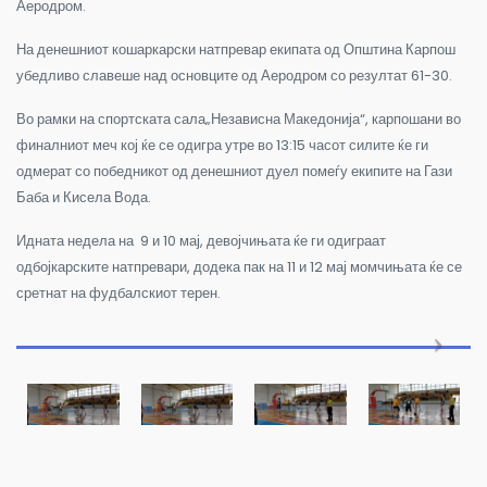
Аеродром.
На денешниот кошаркарски натпревар екипата од Општина Карпош
убедливо славеше над основците од Аеродром со резултат 61-30.
Во рамки на спортската сала„Независна Македонија“, карпошани во
финалниот меч кој ќе се одигра утре во 13:15 часот силите ќе ги
одмерат со победникот од денешниот дуел помеѓу екипите на Гази
Баба и Кисела Вода.
Идната недела на 9 и 10 мај, девојчињата ќе ги одиграат
одбојкарските натпревари, додека пак на 11 и 12 мај момчињата ќе се
сретнат на фудбалскиот терен.