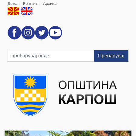
Дома
Контакт
Архива
Пребарувај