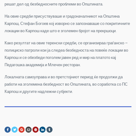
решат дел од безбедносните проблеми во Општината.
На овие средби присуствуваше и градоначалникот на Општина
Карпош, Стефан Богоев кој изворно се запознаваше со покритичните
локации во Карпош каде што е зголемен бројот на прекршоци.
Како резултат на овие теренски средби, се организираа граѓанско –
полициско патроли кои ја следеа безбедноста на повеќе локации во
Карпош и се обезбеди поголем јавен ред и мир на платото кај
Педагошка академија и Млечен ресторан.
Локалната самоуправа и во претстојниот период ќе продолжи да
работи на зголемена безбедност во Општината, во соработка со ПС
Карпош и другите надлежни субјекти.