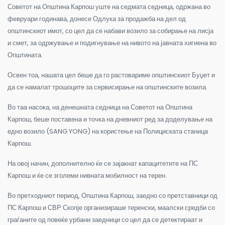
Советот на Општина Карпош уште на седмата седница, одржана во
февруари годинава, донесе Одлука за продажба на дел од
општинскиот имот, со цел да се набави возило за собирање на лисја
и смет, за одржување и подигнување на нивото на јавната хигиена во
Општината.
Освен тоа, нашата цел беше да го растовариме општинскиот Буџет и
да се намалат трошоците за сервисирање на општинските возила.
Во таа насока, на денешната седница на Советот на Општина
Карпош, беше поставена и точка на дневниот ред за доделување на
едно возило (SANG YONG) на користење на Полициската станица
Карпош.
На овој начин, дополнително ќе се зајакнат капацитетите на ПС
Карпош и ќе се зголеми нивната мобилност на терен.
Во претходниот период, Општина Карпош, заедно со претставници од
ПС Карпош и СВР Скопје организираше теренски, маалски средби со
граѓаните од повеќе урбани заедници со цел да се детектираат и