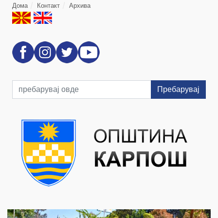
Дома
Контакт
Архива
Пребарувај