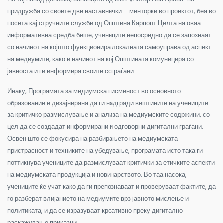
придружба со своите две наставнички – менторки во проектот, беа во
посета кај стручните служби од Општина Карпош. Целта на оваа
информативна средба беше, учениците непосредно да се запознаат
со начинот на којшто функционира локалната самоуправа од аспект
на медиумите, како и начинот на кој Општината комуницира со
јавноста и ги информира своите сограѓани.
Инаку, Програмата за медиумска писменост во основното
образование е дизајнирана да ги надгради вештините на учениците
за критичко размислување и анализа на медиумските содржини, со
цел да се создадат информирани и одговорни дигитални граѓани.
Освен што се фокусира на разбирањето на медиумската
пристрасност и техниките на убедување, програмата исто така ги
поттикнува учениците да размислуваат критички за етичките аспекти
на медиумската продукција и новинарството. Во таа насока,
учениците ќе учат како да ги препознаваат и проверуваат фактите, да
го разберат влијанието на медиумите врз јавното мислење и
политиката, и да се изразуваат креативно преку дигитално
раскажување приказни.