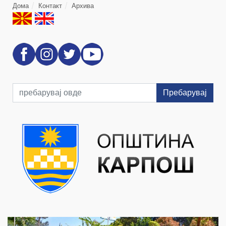
Дома
Контакт
Архива
Пребарувај