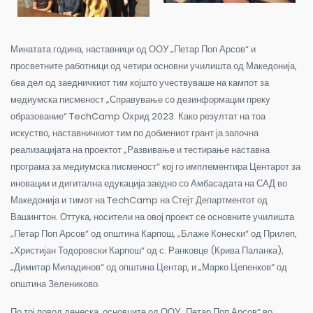
Минатата година, наставници од ООУ „Петар Поп Арсов“ и
просветните работници од четири основни училишта од Македонија,
беа дел од заедничкиот тим којшто учествуваше на кампот за
медиумска писменост „Справување со дезинформации преку
образование“ TechCamp Охрид 2023. Како резултат на тоа
искуство, наставничкиот тим по добиениот грант ја започна
реализацијата на проектот „Развивање и тестирање наставна
програма за медиумска писменост“ кој го имплементира Центарот за
иновации и дигитална едукација заедно со Амбасадата на САД во
Македонија и тимот на TechCamp на Стејт Департментот од
Вашингтон.
Оттука, носители на овој проект се основните училишта
„Петар Поп Арсов“ од општина Карпош, „Блаже Конески“ од Прилеп,
„Христијан Тодоровски Карпош“ од с. Ранковце (Крива Паланка),
„Димитар Миладинов“ од општина Центар, и „Марко Цепенков“ од
општина Зелениково.
По тој повод денеска, основците од ООУ „Петар Поп Арсов“ во