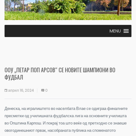
MENU
ООУ „ПЕТАР ПОП АРСОВ“ СЕ НОВИТЕ ШАМПИОНИ ВО
ФУДБАЛ
април 16, 2024
0
Денеска, на игралиштето во населбата Влае се одиграа финалните
пресметки од училишната фудбалска лига на основните училишта
во Општина Карпош. И покрај тоа што веќе од претходно се знаеше
овогодинешниот првак, насобраната публика на споменатото