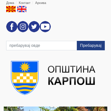
Дома
Контакт
Архива
Пребарувај