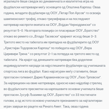
игралиште беше сведок во динамичната и квалитетна игра на
фудбалски натпревари меѓу основците од Општина Карпош.
Оваа
година, младите фудбалери од ООУ „Петар Поп Арсов“ го освоија
шампионскиот трофеј, откако триумфираа и на последниот
натпревар наспроти екипата на ООУ „Војдан Чернодрински“ со
резултат 5-0. На втората позиција се пласираше ООУ „Братство“
откако во ремито со „Владо Тасевски“ крајниот исход беше 3-3.
Третото место на табелата им припадна на фудбалерите од ООУ
„Христијан Тодоровски Карпош“ по победата над ООУ „Вера
Циривири Трена “ со резултат 2-1 за потврда на третото место од
табелата . На крајот од денешните натпревари беа доделени
индивидуалните награди за најуспешните фудбалери од училишната
спортска лига во фудбал. Како најсигурен меѓу стативите, беше
прогласен голманот Дарио Карамачевски од ООУ „Лазо Трповски“.
За најпрецизен на овие натпревари, односно како најдобар стрелец
во фудбалските пресметки на карпошовите основни училишта беше
прогласен Јусуф Љазими од ООУ „Братство“ со 33 постигнати
голови, а од истото основно училиште признанието за најталетиран
играч заврши во рацете на Ренато Амет. Така, оваа година