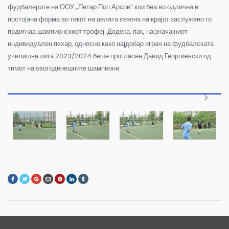
фудбалерите на ООУ „Петар Поп Арсов“ кои беа во одлична и
постојана форма во текот на целата сезона на крајот заслужено го
подигнаа шампионскиот трофеј. Додека, пак, најзначајниот
индивидуален пехар, односно како најдобар играч на фудбалската
училишна лига 2023/2024 беше прогласен Давид Георгиевски од
тимот на овогодинешните шампиони.