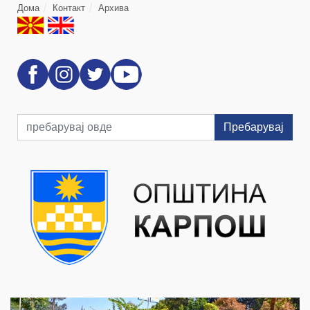
Дома
Контакт
Архива
Пребарувај