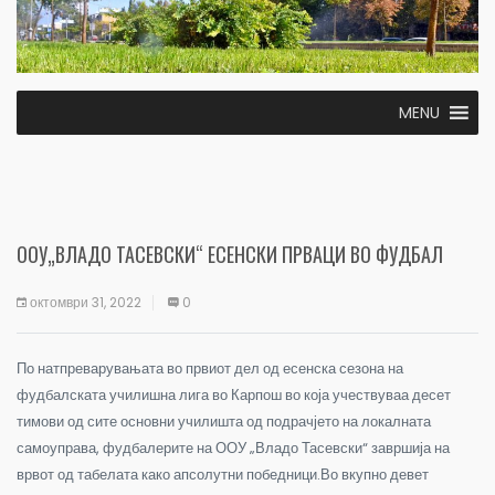
MENU
ООУ„ВЛАДО ТАСЕВСКИ“ ЕСЕНСКИ ПРВАЦИ ВО ФУДБАЛ
октомври 31, 2022
0
По натпреварувањата во првиот дел од есенска сезона на
фудбалската училишна лига во Карпош во која учествуваа десет
тимови од сите основни училишта од подрачјето на локалната
самоуправа, фудбалерите на ООУ „Владо Тасевски“ завршија на
врвот од табелата како апсолутни победници.Во вкупно девет