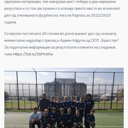
одиграни натпревари, тие извојуваа шест победи и два нерешени
резултати и со тоа заслужено го освоија првото место во есенскиот
дел од училишната фудбалска лига на Карпош за 2022/2023
година.
Со вкупно постигнати 20 голови во досегашниот дел од сезоната,
моментално најдобар стрелец е Админ Абдула од ООУ „Братство“.
За подетални информации за резултатите кликнете на следниов
линк
https://bit.ly/3SPhAFw