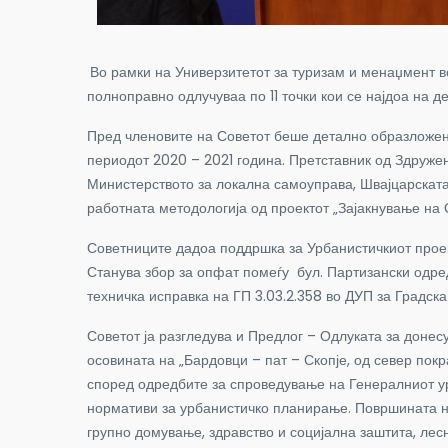
Во рамки на Универзитетот за туризам и менаџмент в
полноправно одлучуваа по 11 точки кои се најдоа на 
Пред членовите на Советот беше детално образложен
периодот 2020 – 2021 година. Претставник од Здружен
Министерството за локална самоуправа, Швајцарската
работната методологија од проектот „Зајакнување на 
Советниците дадоа поддршка за Урбанистичкиот проек
Станува збор за опфат помеѓу бул. Партизански одред
техничка исправка на ГП 3.03.2.358 во ДУП за Градск
Советот ја разгледува и Предлог – Одлуката за донесу
осовината на „Бардовци – пат – Скопје, од север покр
според одредбите за спроведување на Генералниот ур
нормативи за урбанистичко планирање. Површината на
групно домување, здравство и социјална заштита, лес