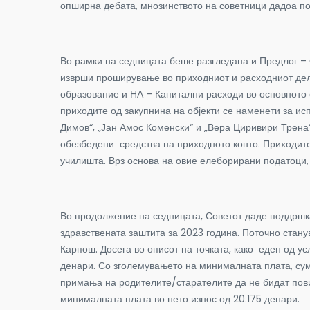
опширна дебата, мнозинството на советници дадоа по
Во рамки на седницата беше разгледана и Предлог – 
изврши проширување во приходниот и расходниот дел
образование и НА – Капитални расходи во основното о
приходите од закупнина на објекти се наменети за ис
Димов“, „Јан Амос Коменски“ и „Вера Циривири Трена“.
обезбедени средства на приходното конто. Приходите
училишта. Врз основа на овие елеборирани податоци,
Во продолжение на седницата, Советот даде поддршка
здравствената заштита за 2023 година. Поточно стану
Карпош. Досега во описот на точката, како еден од 
денари. Со зголемувањето на минималната плата, су
примања на родителите/старателите да не бидат пови
минималната плата во нето износ од 20.175 денари.