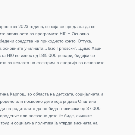
пош за 2023 година, со која се предлага да се
те активности во програмите Н10 – Основно
бедени средства на приходното конто. Оттука,
за основните училишта „Лазо Трповски“, „Димо Хаџи
а Н10 во износ од 1.815.000 денари, бидејќи се
ти за исплата на електрична енергија во основните
на Карпош, во областа на детската, социјалната и
ородено или посвоено дете која ја дава Општина
оди на родителите да не бидат повисоки од 37.000
ороденче или посвоено дете ќе биде, личните
руд и социјална политика ја утврди висината на