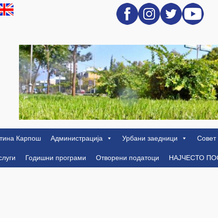
тина Карпош
Администрација
Урбани заедници
Совет
слуги
Годишни програми
Отворени податоци
НАЈЧЕСТО П