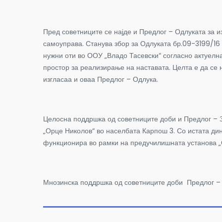
Пред советниците се најде и Предлог – Одлуката за 
самоуправа. Станува збор за Одлуката бр.09-3199/16 
нужни оти во ООУ „Владо Тасевски“ согласно актуелн
простор за реализирање на наставата. Целта е да се 
изгласаа и оваа Предлог – Одлука.
Целосна поддршка од советниците доби и Предлог – З
„Орце Николов“ во населбата Карпош 3. Со истата дин
функционира во рамки на предучилишната установа „
Мнозинска поддршка од советниците доби Предлог – 