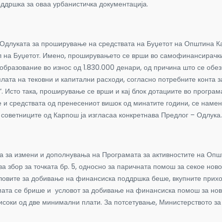
ддршка за оваа урбанистичка документација.
Одлуката за проширување на средствата на Буџетот на Општина Кар
 на Буџетот. Имено, проширувањето се врши во самофинансирачки
бразование во износ од 1.830.000 денари, од причина што се обез
плата на тековни и капитални расходи, согласно потребните конта 
 Исто така, проширување се врши и кај блок дотациите во програмат
 и средствата од пренесениот вишок од минатите години, се намене
 советниците од Карпош ја изгласаа конкретнава Предлог – Одлука.
 за измени и дополнувања на Програмата за активностите на Општи
ва збор за точката бр. 5, односно за паричната помош за секое нов
условите за добивање на финансиска поддршка беше, вкупните прих
мата се брише и условот за добивање на финансиска помош за нов
соки од две минимални плати. За потсетување, Министерството за т