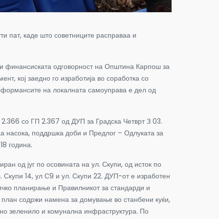
ти пат, каде што советниците расправаа и
 и финансиската одговорност на Општина Карпош за
нт, кој заедно го изработија во соработка со
ерформансите на локалната самоуправа е дел од
.366 со ГП 2.367 од ДУП за Градска Четврт З 03.
аа насока, поддршка доби и Предлог – Одлуката за
18 година.
ран од југ по осовината на ул. Скупи, од исток по
 Скупи 14, ул С9 и ул. Скупи 22. ДУП-от е изработен
ичко планирање и Правилникот за стандарди и
 план содржи намена за домување во станбени куќи,
итно зеленило и комунална инфраструктура. По