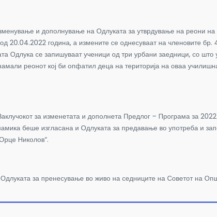
изменување и дополнување на Одлуката за утврдување на реони на 
од 20.04.2022 година, а измените се однесуваат на членовите бр. 
ата Одлука се запишуваат ученици од три урбани заедници, со што
намали реонот кој би опфатил деца на територија на оваа училишна
аклучокот за изменетата и дополнета Предлог – Програма за 2022/
амика беше изгласана и Одлуката за предавање во употреба и започ
Орце Николов“.
Одлуката за пренесување во живо на седниците на Советот на Оп