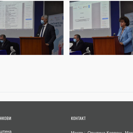
НКОВИ
КОНТАКТ
штина
Место : Општина Карпош , Мак