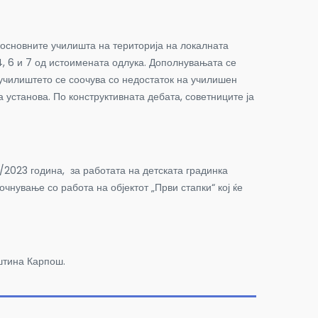
основните училишта на територија на локалната
4, 6 и 7 од истоимената одлука. Дополнувањата се
 училиштето се соочува со недостаток на училишен
 установа. По конструктивната дебата, советниците ја
2023 година, за работата на детската градинка
нување со работа на објектот „Први стапки“ кој ќе
штина Карпош.