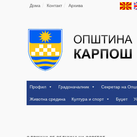
Дома
Контакт
Архива
Профил
Градоначалник
Секретар на Опш
Животна средина
Култура и спорт
Буџет
У