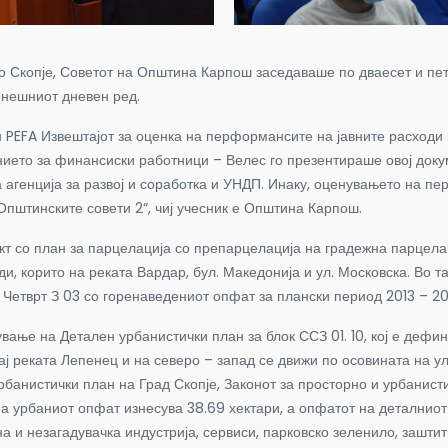
о Скопје, Советот на Општина Карпош заседаваше по дваесет и пет
денешниот дневен ред.
 PEFA Извештајот за оценка на перформансите на јавните расходи
ието за финансиски работници – Велес го презентираше овој докуме
 агенција за развој и соработка и УНДП. Инаку, оценувањето на п
Општинските совети 2“, чиј учесник е Општина Карпош.
т со план за парцелација со препарцелација на градежна парцела 2
и, корито на реката Вардар, бул. Македонија и ул. Московска. Во т
а Четврт З 03 со горенаведениот опфат за плански период 2013 – 20
вање на Детален урбанистички план за блок ССЗ 01. 10, кој е дефини
ај реката Лепенец и на северо – запад се движи по осовината на ул.
банистички план на Град Скопје, Законот за просторно и урбанист
 урбаниот опфат изнесува 38.69 хектари, а опфатот на деталниот
на и незагадувачка индустрија, сервиси, парковско зеленило, зашт