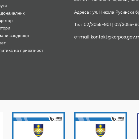
луги
Адреса : ул. Никола Русински бр
адоначалник
кретар
Тел. 02/3055-901 | 02/3055-9
ктори
бани заедници
e-mail: kontakt@karpos.gov.
вет
литика на приватност