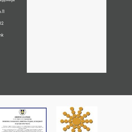
.11
02
mk