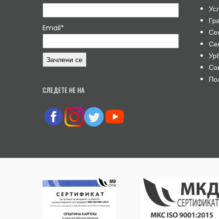
Ус
Гр
Email*
Се
Се
Ур
Со
По
СЛЕДЕТЕ НЕ НА