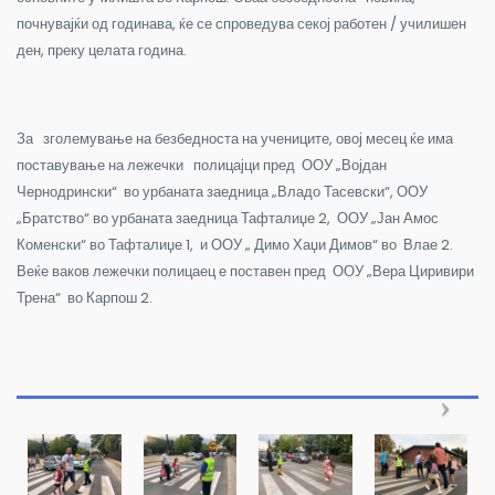
почнувајќи од годинава, ќе се спроведува секој работен / училишен
ден, преку целата година.
За зголемување на безбедноста на учениците, овој месец ќе има
поставување на лежечки полицајци пред ООУ „Војдан
Чернодрински“ во урбаната заедница „Владо Тасевски“, ООУ
„Братство“ во урбаната заедница Тафталиџе 2, ООУ „Јан Амос
Коменски“ во Тафталиџе 1, и ООУ „ Димо Хаџи Димов“ во Влае 2.
Веќе ваков лежечки полицаец е поставен пред ООУ „Вера Циривири
Трена“ во Карпош 2.