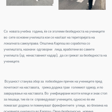
Со новата учебна година, ќе се зголеми безбедноста на учениците
во сите основни училишта кои се наоѓаат на територијата на
локалната самоуправа. Општина Карпош во соработка со
училиштата, назначи одговорни лица, вработени во самите
училишта (од ненаставниот кадар), да се грижат за безбедноста на
учениците.
Всушност станува збор за побезбеден пречек на учениците пред
почетокот на наставата, грижа додека трае големиот одмор, и по
завршување на наставата. Во унифицирани жолти елеци и знак стоп
за пешаци, тие ќе ги спроведуваат учениците, односно ќе им
помагаат додека ги поминуваат фрекфентните улици, во близина на
основните училишта во Карпош. Оваа безбедносна новина,