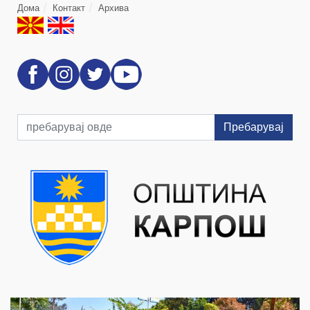
Дома
Контакт
Архива
Пребарувај