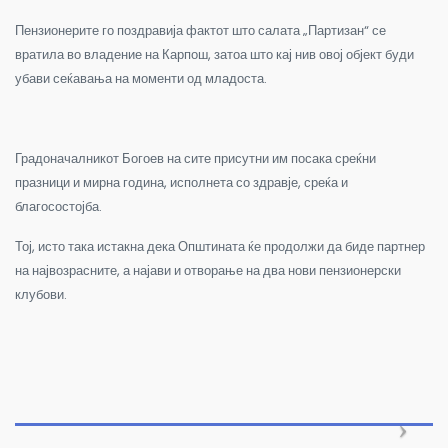
Пензионерите го поздравија фактот што салата „Партизан“ се
вратила во владение на Карпош, затоа што кај нив овој објект буди
убави сеќавања на моменти од младоста.
Градоначалникот Богоев на сите присутни им посака среќни
празници и мирна година, исполнета со здравје, среќа и
благосостојба.
Тој, исто така истакна дека Општината ќе продолжи да биде партнер
на највозрасните, а најави и отворање на два нови пензионерски
клубови.