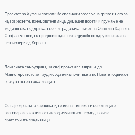
Проектот за Хумани патроли ќе овозможи зголемена грижа и нега за
највозрасните, изнемоштени лица, домашни посети и пружање на
медицинска поддршка, посочи градоначалникот на Општина Карпош,
Стефан Богоев, на предновогодишната дружба со здруженијата на
пензионери од Карпош.
Локалната самоуправа, за овој проект аплицираше до
Министерството за труд и социјална политика и во Новата година се
очекува негова реализација.
Со највозрасните карпошани, градоначалникот и советниците
разговараа за активностите од изминатиот период, но и за
претстојните предизвици.