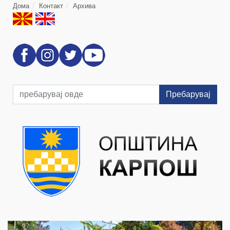
Дома
Контакт
Архива
Пребарувај