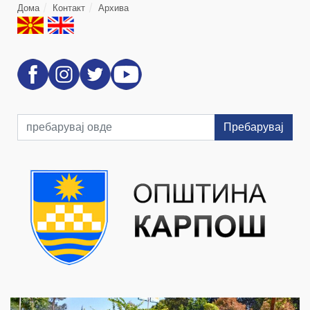
Дома
Контакт
Архива
Пребарувај