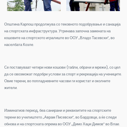
Општина Карпош продолжува со тековното подобрување и санација
на спортската инфраструктура. Утринава започна замената на
кошовите на спортското игралиште во ООУ „Владо Тасевски“, во
населбата Козле.
Се поставуваат четири нови кошови (табли, обрачи и мрежи), со цел
да се овозможат подобри услови за спорт и рекреација на учениците.
Овие терени, во попладневните часови ги користат и околните
жители.
Изминатиов период, беа санирани и реквизитите на спортските
терени во училиштето „Аврам Писевски“, во Бардовци, а ќе следи
обнова и на спортската опрема во ООУ „Димо Хаџи Димов“ во Влае.