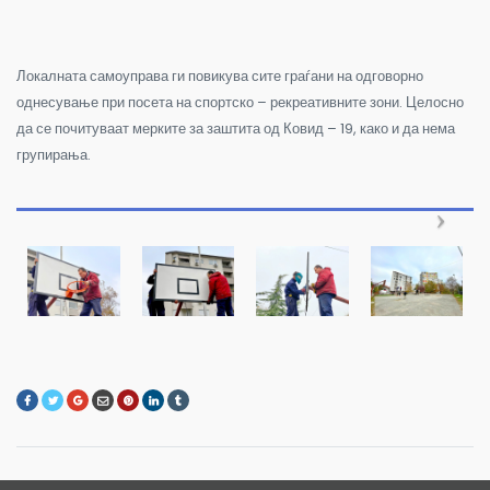
Локалната самоуправа ги повикува сите граѓани на одговорно
однесување при посета на спортско – рекреативните зони. Целосно
да се почитуваат мерките за заштита од Ковид – 19, како и да нема
групирања.