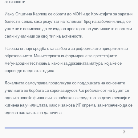
активности.
Иако, Општина Карпош се обрати до МОН и до Комисијата за заразни
болести, сепак, како резултат на големиот број на заболени лица, се
уште не е возможно да се издава просторот во училишните спортски
сали и училници за овој тип на активности.
На оваа онлајн средба стана збор и за реформските приоритети во
образованието. Министерката информираше за претстојните
меѓународни тестирања, како и за државната матура, која ќе се
спроведе следната година.
Локалната самоуправа продолжува со поддршката на основните
училишта во борбата со коронавирусот. Со ребалансот на Буџет се
одвоија повеќе финансии за набавка на средства за дезинфекција и
хигиена на училиштата, како и за нова ИТ опрема, за непречено да се
одвива наставата на далечина.