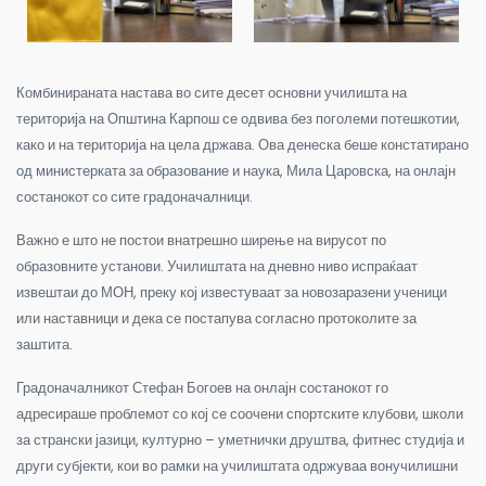
Комбинираната настава во сите десет основни училишта на
територија на Општина Карпош се одвива без поголеми потешкотии,
како и на територија на цела држава. Ова денеска беше констатирано
од министерката за образование и наука, Мила Царовска, на онлајн
состанокот со сите градоначалници.
Важно е што не постои внатрешно ширење на вирусот по
образовните установи. Училиштата на дневно ниво испраќаат
извештаи до МОН, преку кој известуваат за новозаразени ученици
или наставници и дека се постапува согласно протоколите за
заштита.
Градоначалникот Стефан Богоев на онлајн состанокот го
адресираше проблемот со кој се соочени спортските клубови, школи
за странски јазици, културно – уметнички друштва, фитнес студија и
други субјекти, кои во рамки на училиштата одржуваа вонучилишни