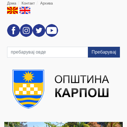
Дома
Контакт
Архива
Пребарувај