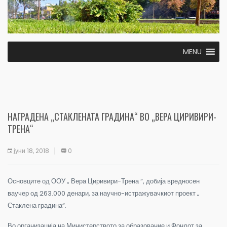
MENU
НАГРАДЕНА „СТАКЛЕНАТА ГРАДИНА“ ВО „ВЕРА ЦИРИВИРИ-
ТРЕНА“
јуни 18, 2018
0
Основците од ООУ „ Вера Циривири-Трена “, добија вредносен
ваучер од 263.000 денари, за научно-истражувачкиот проект „
Стаклена градина“.
Во организација на Министерството за образование и Фондот за