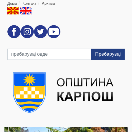
Дома
Контакт
Архива
Пребарувај