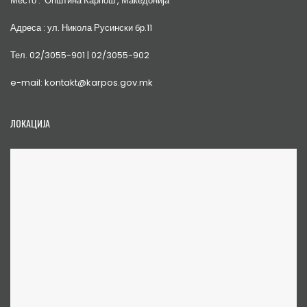
Место : Општина Карпош , Македонија
Адреса : ул. Никола Русински бр.11
Тел. 02/3055-901 | 02/3055-902
e-mail: kontakt@karpos.gov.mk
ЛОКАЦИЈА