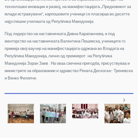
технолошки иновации и развој, на манифестацијата „Предизвикот за
млади истражувачи“, карпошовите ученици се пласираа во десетте
најуспешни училишта од Република Македонија.
Под лидерство на наставничката Дивна Карапанчева, и под
менторство на наставничката Валентина Пешевска, учениците го
примија овој ваучер на манифестацијата одржана во Владата на
Република Македонија, лично од премиерот на Република
Македонија Зоран Заев . На оваа свечена пригодба, присуствуваа и
министрите за образование и здравство Рената Дескоска- Треневска
и Венко Филипче.