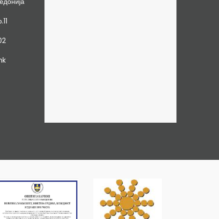
едонија
.11
02
mk