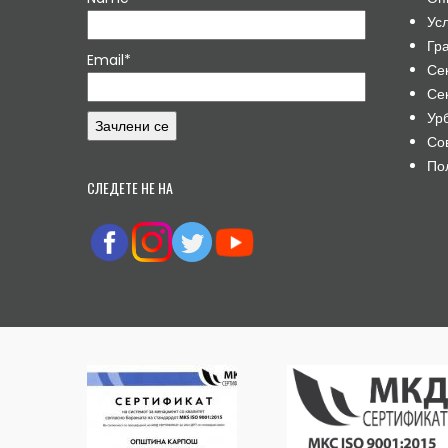
Ус
Гр
Email*
Се
Се
Ур
Со
По
СЛЕДЕТЕ НЕ НА