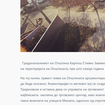
Градоначалникот на
O
пштина Карпош Стевчо Јакимов
на територијата на Општината, при што секоја година
На тој начин, првиот човек на Општината аргументир
да биде исечено. Коментирајќи го метежот кој се созд
Трајановски и истакна дека со управата на трговскиот
најблиската околина до трговскиот центар, како компе
такси возилата на улицата Манапо, односно од спроти