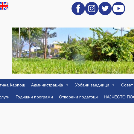
тина Карпош
Администрација
Урбани заедници
Совет
слуги
Годишни програми
Отворени податоци
НАЈЧЕСТО П