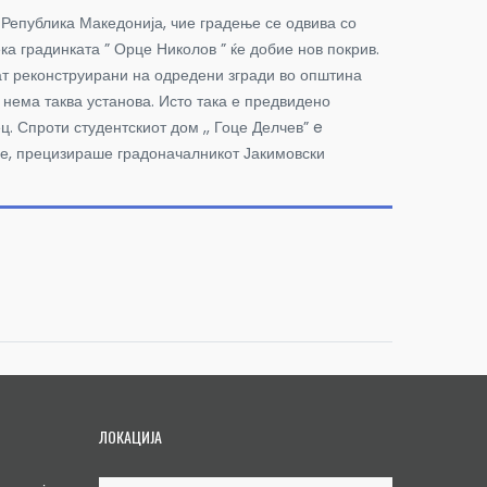
 Република Македонија, чие градење се одвива со
ка градинката ” Орце Николов ” ќе добие нов покрив.
ат реконструирани на одредени згради во општина
 нема таква установа. Исто така е предвидено
. Спроти студентскиот дом ,, Гоце Делчев” e
лае, прецизираше градоначалникот Јакимовски
ЛОКАЦИЈА