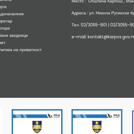
Место : Општина Карпош , Мак
луги
Адреса : ул. Никола Русински бр
адоначалник
кретар
Тел. 02/3055-901 | 02/3055-9
ктори
бани заедници
e-mail: kontakt@karpos.gov.
вет
литика на приватност