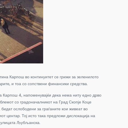
тина Карпош во континуитет се грижи за зеленилото
арите, и тоа со сопствени финансики средства.
та Карпош 4, напоменувајќи дека нема ниту едно дрво
роблемот со градоначалникот на Град Скопје Коце
а бидат ослободени за граѓаните кои живеат во
иот центар. Тој исто така предложи дислокација на
на улицата Љубљанска.