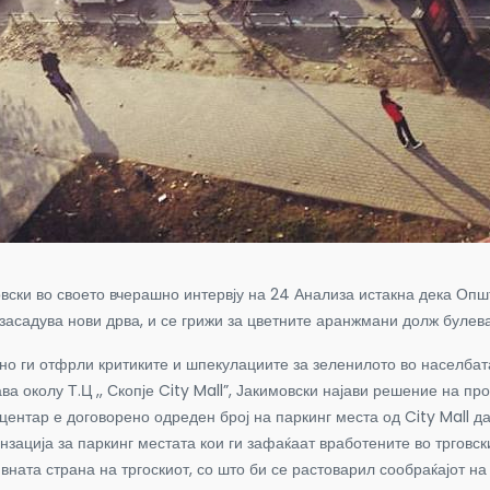
ски во своето вчерашно интервју на 24 Анализа истакна дека Опш
 засадува нови дрва, и се грижи за цветните аранжмани долж булев
ано ги отфрли критиките и шпекулациите за зеленилото во населба
ава околу Т.Ц ,, Скопје City Mall”, Јакимовски најави решение на п
 центар е договорено одреден број на паркинг места од City Mall д
нзација за паркинг местата кои ги зафаќаат вработените во трговск
вната страна на тргоскиот, со што би се растоварил сообраќајот 