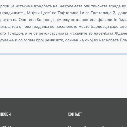
рпош ја истакна изградбата на најголемата општинската зграда во
градинките ,, Majски Цвет” во Тафталиџе 1 и во Тафталиџе 2, доде
оријата на Општина Карпош, најмалку петнаесетина фасади ќе бид
ект, а тоа е нова градинка во населеното место Бардовци каде што
то Трнодол, а ќе се реконструираат и скалите во населбата Жданец
дување и со голем број реквизити, сличен на оној во населбата В
НКОВИ
КОНТАКТ
штина