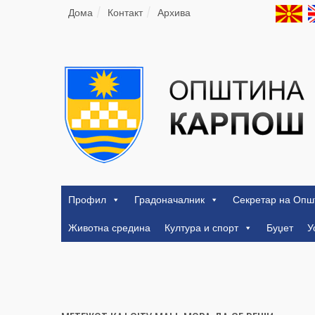
Дома
Контакт
Архива
Профил
Градоначалник
Секретар на Опш
Животна средина
Култура и спорт
Буџет
У