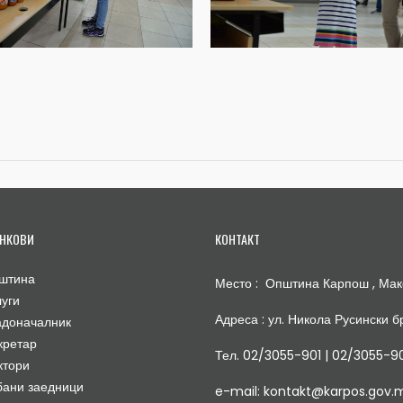
НКОВИ
КОНТАКТ
штина
Место : Општина Карпош , Мак
луги
Адреса : ул. Никола Русински бр
адоначалник
кретар
Тел. 02/3055-901 | 02/3055-9
ктори
бани заедници
e-mail: kontakt@karpos.gov.