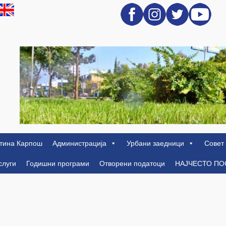
тина Карпош
Администрација
Урбани заедници
Совет
слуги
Годишни програми
Отворени податоци
НАЈЧЕСТО П