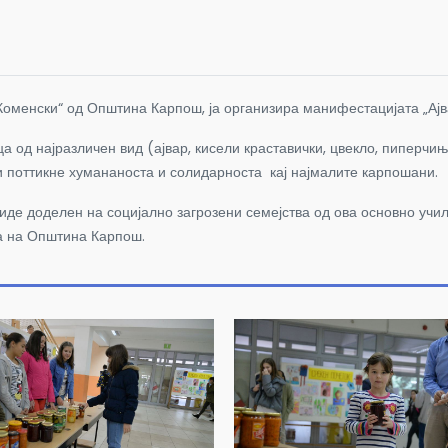
оменски“ од Општина Карпош, ја организира манифестацијата „Ајвар
 од најразличен вид (ајвар, кисели краставички, цвекло, пиперчиња
е и поттикне хумананоста и солидарноста кај најмалите карпошани.
иде доделен на социјално загрозени семејства од ова основно учи
ја на Општина Карпош.