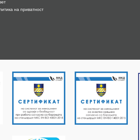
вет
литика на приватност