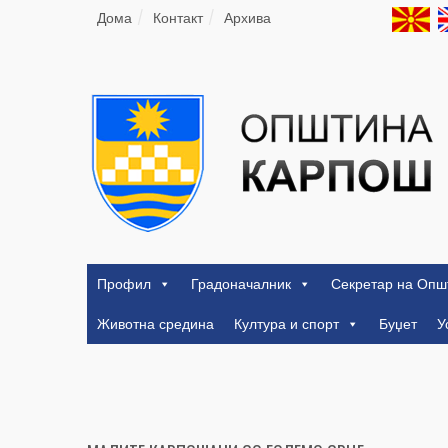
Дома
Контакт
Архива
Профил
Градоначалник
Секретар на Опш
Животна средина
Култура и спорт
Буџет
У