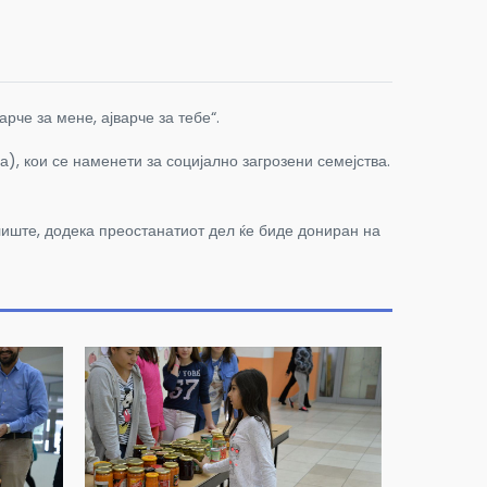
че за мене, ајварче за тебе“.
), кои се наменети за социјално загрозени семејства.
лиште, додека преостанатиот дел ќе биде дониран на