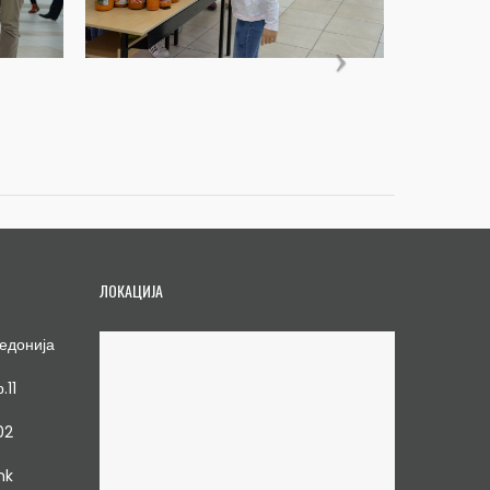
ЛОКАЦИЈА
едонија
.11
02
mk