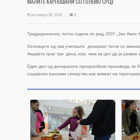
МАЛИТЕ КАРПОШАНИ СО ГОЛЕМО СРЦЕ
октомври 18, 2016
0
Традиционално, петта година по ред, ООУ „Јан Амос К
Основците од ова училиште донираат тегли со зимница
Акцијата трае три дена, која има за цел да ја разви
Еден дел од донираните прехранбени производи, ќе б
социјално ранливи семејства кои живеат на територи