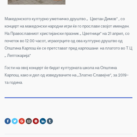
Македонското културно уметничко друштво „ Цветан Димов“ , со
концерт на македонски народни игри ќе го прослави својот именден.
На Православниот христијански празник „ Цветници“ на 21 април, со
почеток во 12:00 часот, играогрците од ова културно друштво од
Општина Карпош ќе се претстават пред карпошани на платото во Т.Ц
„ Лептокарија“
Гости на овој концерт ќе бидат културната школа на Општина
Карпош, како и дел од изведувачите на „Златно Славејче“, за 2019-
та година.