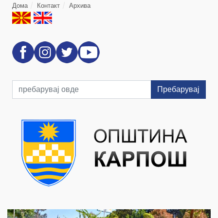
Дома
Контакт
Архива
Пребарувај