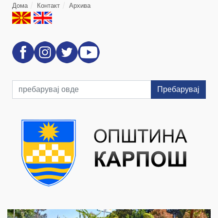
Дома
Контакт
Архива
Пребарувај