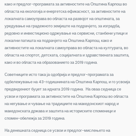
како и предлог-програмата за активностите на Општина Карпош во
областа на екологија и енергетска ефикасност, за активностите на
локалната самоуправа во областа на развојот на општината, за
уредување на градежното земјиште на подрачјето, за изградба,
редовно и инвестиционо одржување на сервисни, станбени улици и
локални патишта на подрачјето на Општина Карпош, како и
активностите на локалната самоуправа во областа на културата, во
областа на спортот, детската, социјалната и здравствената заштита,
како и во областа на образованието за 2019 година.
Советниците исто така ја одобрија и предлог-програмата за
одбележување на 43-годишнината на Општина Карпош, и го усвоија
предвидениот буџет за идната 2019 година. На оваа седница се
усвои и програмата за активностите на Општина Карпош во областа
на негување и чување на традициите на македонскиот народ и
македонската држава и заштита на историските споменици и
спомен-обележја за 2019 година.
На денешната седница се усвои и предлог-мислењето на