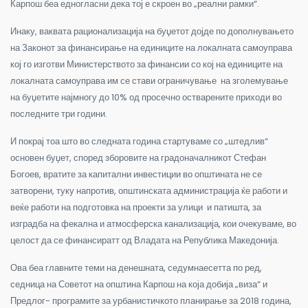
Карпош беа едногласни дека тој е скроен во „реални рамки“.
Инаку, ваквата рационализација на буџетот дојде по дополнувањето
на Законот за финансирање на единиците на локалната самоуправа
кој го изготви Министерството за финансии со кој на единиците на
локалната самоуправа им се стави ограничување на зголемување
на буџетите најмногу до 10% од просечно остварените приходи во
последните три години.
И покрај тоа што во следната година стартуваме со „штедлив“
основен буџет, според зборовите на градоначалникот Стефан
Богоев, вратите за капитални инвестиции во општината не се
затворени, туку напротив, општинската администрација ќе работи и
веќе работи на подготовка на проекти за улици и патишта, за
изградба на фекална и атмосферска канализација, кои очекуваме, во
целост да се финансиратт од Владата на Република Македонија.
Ова беа главните теми на денешната, седумнаесетта по ред,
седница на Советот на општина Карпош на која добија „виза“ и
Предлог- програмите за урбанистичкото планирање за 2018 година,