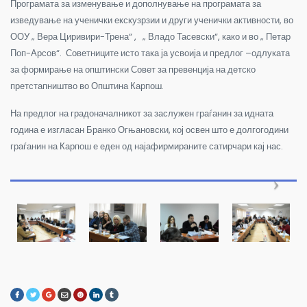
Програмата за изменување и дополнување на програмата за
изведување на ученички екскузрзии и други ученички активности, во
ООУ „ Вера Циривири-Трена“ , „ Владо Тасевски“, како и во „ Петар
Поп-Арсов“. Советниците исто така ја усвоија и предлог –одлуката
за формирање на општински Совет за превенција на детско
претстапништво во Општина Карпош.
На предлог на градоначалникот за заслужен граѓанин за идната
година е изгласан Бранко Огњановски, кој освен што е долгогодини
граѓанин на Карпош е еден од најафирмираните сатирчари кај нас.