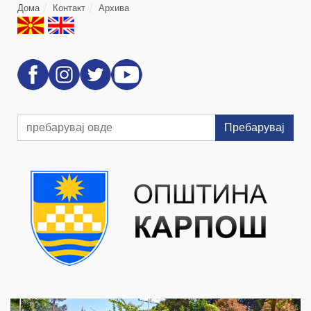
Дома
Контакт
Архива
Пребарувај