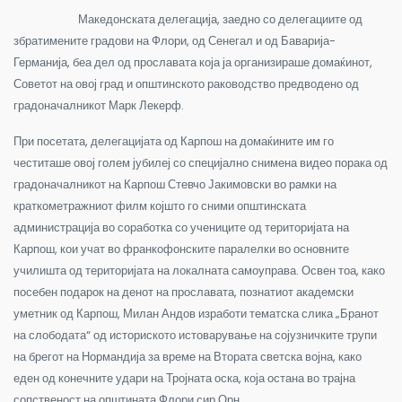
Македонската делегација, заедно со делегациите од
збратимените градови на Флори, од Сенегал и од Баварија-
Германија, беа дел од прославата која ја организираше домаќинот,
Советот на овој град и општинското раководство предводено од
градоначалникот Марк Лекерф.
При посетата, делегацијата од Карпош на домаќините им го
честиташе овој голем јубилеј со специјално снимена видео порака од
градоначалникот на Карпош Стевчо Јакимовски во рамки на
краткометражниот филм којшто го сними општинската
администрација во соработка со учениците од територијата на
Карпош, кои учат во франкофонските паралелки во основните
училишта од територијата на локалната самоуправа. Освен тоа, како
посебен подарок на денот на прославата, познатиот академски
уметник од Карпош, Милан Андов изработи тематска слика „Бранот
на слободата“ од историското истоварување на сојузничките трупи
на брегот на Нормандија за време на Втората светска војна, како
еден од конечните удари на Тројната оска, која остана во трајна
сопственост на општината Флори сир Орн.