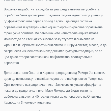
Во рамки на работната средба за унапредување на меѓусебната
соработка беше договорено следната година, еден тим од ученици
од франкфонските паралелки од Карпош да бидат гости на
образовниот и културен камп кој ќе го организира оваа збратимена
француска општина. Во рамки на него нашите ученици ќе имаат
можност да се стекнат со знаења за културата и обичаите на
Франција и нејзините збратимени општини ширум светот, а воедно да
ги пренесат и знаењата за македонските културни традиции, се со
цел да се отвори патот за нови пријателства, зближување и
соработка.
Делегацијата на Општина Карпош предводена од Роберт Јанковски,
еден од потписниците на збратимувањето на Карпош со Флори сир
Орн, во името на градоначалникот Јакимовски, упати официјална
покана до градоначалникот Марк Лекерф да бидат гости на
одбележувањето на 40 годишнината од основањето на Општина
Карпош, на 3 ноември годинава