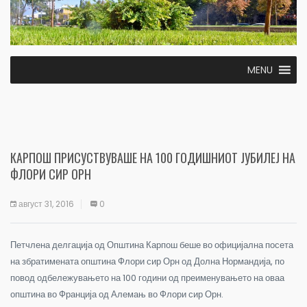
MENU
КАРПОШ ПРИСУСТВУВАШЕ НА 100 ГОДИШНИОТ ЈУБИЛЕЈ НА
ФЛОРИ СИР ОРН
август 31, 2016
0
Петчлена делгација од Општина Карпош беше во официјална посета
на збратимената општина Флори сир Орн од Долна Нормандија, по
повод одбележувањето на 100 години од преименувањето на оваа
општина во Франција
од Алемањ во Флори сир Орн.