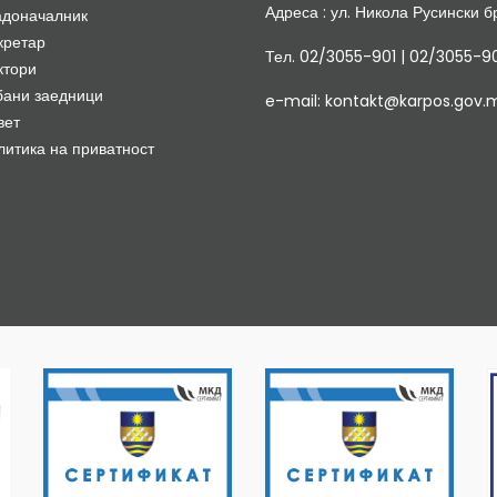
Адреса : ул. Никола Русински бр
адоначалник
кретар
Тел. 02/3055-901 | 02/3055-9
ктори
бани заедници
e-mail: kontakt@karpos.gov.
вет
литика на приватност