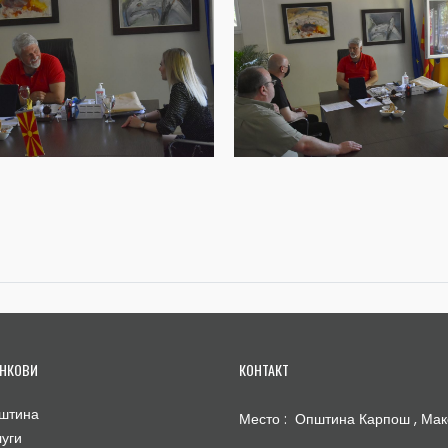
НКОВИ
КОНТАКТ
штина
Место : Општина Карпош , Мак
луги