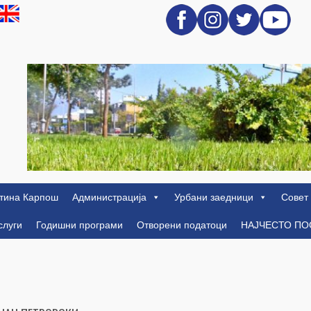
тина Карпош
Администрација
Урбани заедници
Совет
слуги
Годишни програми
Отворени податоци
НАЈЧЕСТО П