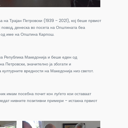
на Трајан Петровски (1939 – 2021), кој беше првиот
ј повод, денеска во посета на Општината беа
та од име на Општина Карпош.
на Република Македонија и беше еден од
 Петровски, значително ја збогати и
а културните вредности на Македонија низ светот.
ик имам посебна почит кон луѓето кои оставаат
 следат нивните позитивни примери – истакна првиот