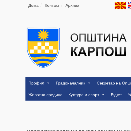
Дома
Контакт
Архива
Профил
Градоначалник
Секретар на Опш
Животна средина
Култура и спорт
Буџет
У