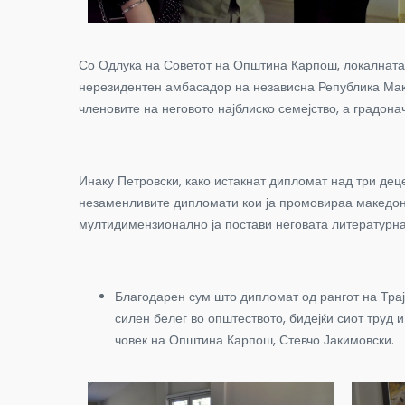
Со Одлука на Советот на Општина Карпош, локалната 
нерезидентен амбасадор на независна Република Маке
членовите на неговото најблиско семејство, а градон
Инаку Петровски, како истакнат дипломат над три де
незаменливите дипломати кои ја промовираа македонс
мултидимензионално ја постави неговата литературна 
Благодарен сум што дипломат од рангот на Трај
силен белег во општеството, бидејќи сиот труд 
човек на Општина Карпош, Стевчо Јакимовски.