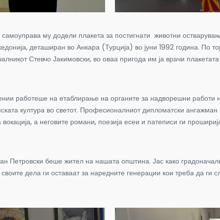
самоуправа му додели плакета за постигнати животни остварувања 
донија, деташиран во Анкара (Турција) во јуни 1992 година.
По то
ачалникот Стевчо Јакимовски, во оваа пригода им ја врачи плакета
цении работеше на етаблирање на органите за надворешни работи 
ката култура во светот. Професионалниот дипломатски ангажман на
вокација, а неговите романи, поезија есеи и патеписи ги прошириј
ан Петровски беше жител на нашата општина. Јас како градоначалн
и своите дела ги оставаат за наредните генерации кои треба да ги