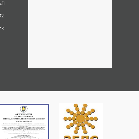
.11
02
mk