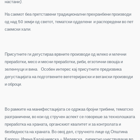
настани).
На саемот беа претставени традиционални прехранбени производи
од над 50 земји од светот, тематски одделени и распоредени во пет
саемски хали.
Присутните ги дегустираа врвните производи од млеко и млечни
преработки, месо и месни преработки, риби, егзотични овошја и
зеленчуци и вина. Особен интерес кај присутните предизвика
дегустацијата на подготвените вегетеријански и вегански производи
и оброци.
Во рамките на манифестацијата се одржаа бројни трибини, тематско
разграничени, во кои од стручен аспект се говореше за технолошката
преработка на храната, органскиот квалитет и за контролата и
безбедноста на храната. Во овој дел, стручното лице од Општина
Карпош, Ирена Калајџиевска – Милевска, директно учествуваше во