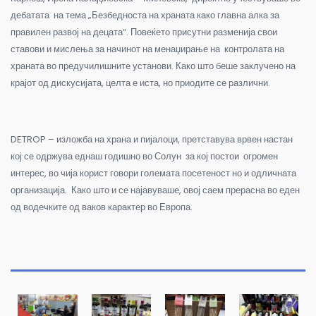
дебатата на тема „Безбедноста на храната како главна алка за
правилен развој на децата“. Повеќето присутни разменија свои
ставови и мислења за начинот на менаџирање на контролата на
храната во предучилишните установи. Како што беше заклучено на
крајот од дискусијата, целта е иста, но приодите се различни.
DETROP – изложба на храна и пијалоци, претставува врвен настан
кој се одржува еднаш годишно во Солун за кој постои огромен
интерес, во чија корист говори големата посетеност но и одличната
организација. Како што и се најавуваше, овој саем прерасна во еден
од водечките од ваков карактер во Европа.