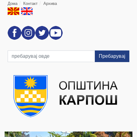
Дома
Контакт
Архива
Пребарувај