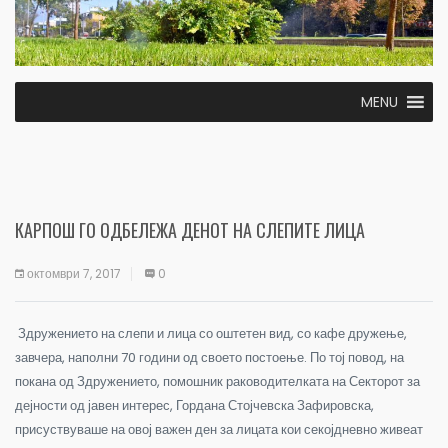
MENU
КАРПОШ ГО ОДБЕЛЕЖА ДЕНОТ НА СЛЕПИТЕ ЛИЦА
октомври 7, 2017
0
Здружението на слепи и лица со оштетен вид, со кафе дружење,
завчера, наполни 70 години од своето постоење. По тој повод, на
покана од Здружението, помошник раководителката на Секторот за
дејности од јавен интерес, Гордана Стојчевска Зафировска,
присуствуваше на овој важен ден за лицата кои секојдневно живеат