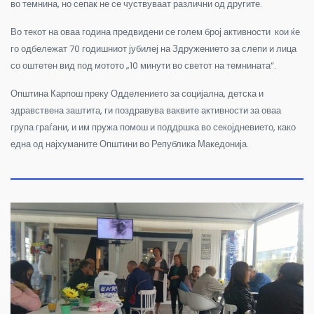
во темнина, но сепак не се чуствуваат различни од другите.
Во текот на оваа година предвидени се голем број активности кои ќе
го одбележат 70 годишниот јубилеј на Здружението за слепи и лица
со оштетен вид под мотото „10 минути во светот на темнината“.
Општина Карпош преку Одделението за социјална, детска и
здравствена заштита, ги поздравува ваквите активности за оваа
група граѓани, и им пружа помош и поддршка во секојдневието, како
една од најхуманите Општини во Република Македонија.