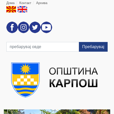
Дома
Контакт
Архива
Пребарувај