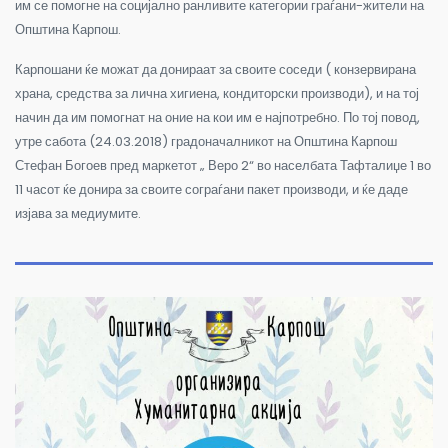
им се помогне на социјално ранливите категории граѓани-жители на
Општина Карпош.
Карпошани ќе можат да донираат за своите соседи ( конзервирана
храна, средства за лична хигиена, кондиторски производи), и на тој
начин да им помогнат на оние на кои им е најпотребно. По тој повод,
утре сабота (24.03.2018) градоначалникот на Општина Карпош
Стефан Богоев пред маркетот „ Веро 2“ во населбата Тафталиџе 1 во
11 часот ќе донира за своите сограѓани пакет производи, и ќе даде
изјава за медиумите.