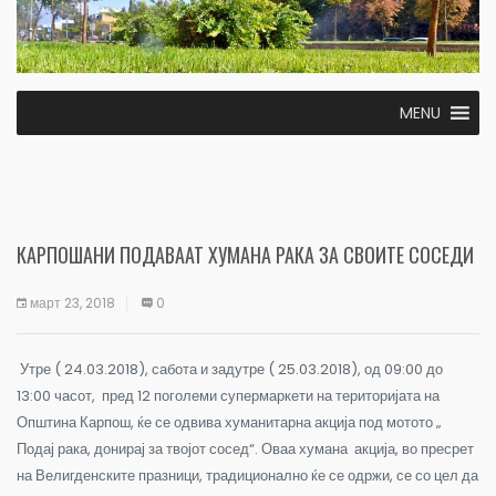
MENU
КАРПОШАНИ ПОДАВААТ ХУМАНА РАКА ЗА СВОИТЕ СОСЕДИ
март 23, 2018
0
Утре ( 24.03.2018), сабота и задутре ( 25.03.2018), од 09:00 до
13:00 часот, пред 12 поголеми супермаркети на територијата на
Општина Карпош, ќе се одвива хуманитарна акција под мотото „
Подај рака, донирај за твојот сосед“. Оваа хумана акција, во пресрет
на Велигденските празници, традиционално ќе се одржи, се со цел да