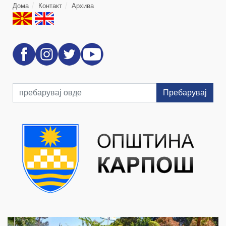
Дома
Контакт
Архива
Пребарувај