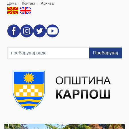
Дома
Контакт
Архива
Пребарувај