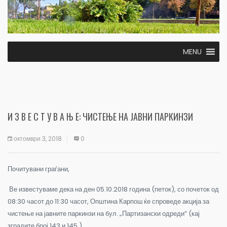
MENU
И З В Е С Т У В А Њ Е: ЧИСТЕЊЕ НА ЈАВНИ ПАРКИНЗИ
октомври 3, 2018
0
Почитувани граѓани,
Ве известуваме дека на ден 05.10.2018 година (петок), со почеток од
08
:30
часот до 11
:30 часот
, Општина Карпош ќе спроведе акција за
чистење на јавните паркинзи на бул. „
Партизански одреди
”
(кај
зградите број 143 и 145
).