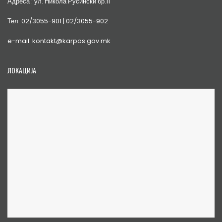
Адреса : ул. Никола Русински бр.11
Тел. 02/3055-901 | 02/3055-902
e-mail: kontakt@karpos.gov.mk
ЛОКАЦИЈА