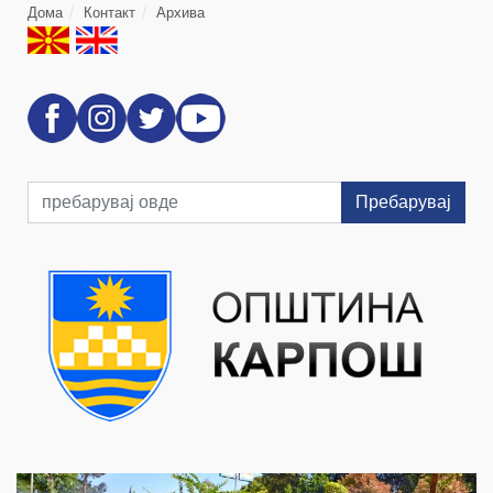
Дома
Контакт
Архива
Пребарувај