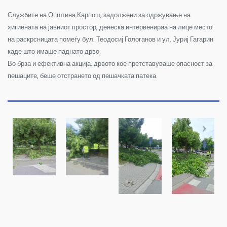
Службите на Општина Карпош, задолжени за одржување на
хигиената на јавниот простор, денеска интервенираа на лице место
на раскрсницата помеѓу бул. Теодосиј Гологанов и ул. Јуриј Гагарин
каде што имаше паднато дрво.
Во брза и ефективна акција, дрвото кое претставуваше опасност за
пешаците, беше отстрането од пешачката патека.