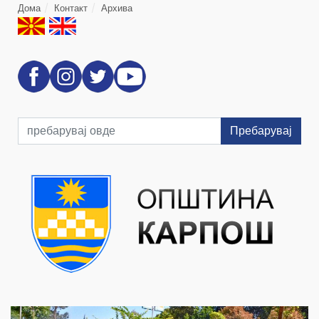
Дома
Контакт
Архива
Пребарувај