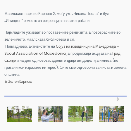
Маалскиот парк во Карпош 2, меѓу ул. „Никола Тесла“ и бул.
„Илинден“ е место за рекреација на сите граѓани.
Најмладите уживаат во поставените реквизити, а повозрасните во
зеленилото, маалската библиотека и сл.
Попладнево, активистите на
Сојуз на извидници на Македонија –
Scout Association of Macedonia
ја продолжија акцијата на
Град
Скопје
и на дел од новозасадените дрвја им доделија имиња (по
граѓани кои изразиле интерес). Сите сме одговорни за чиста и зелена
општина.
#ЗеленКарпош