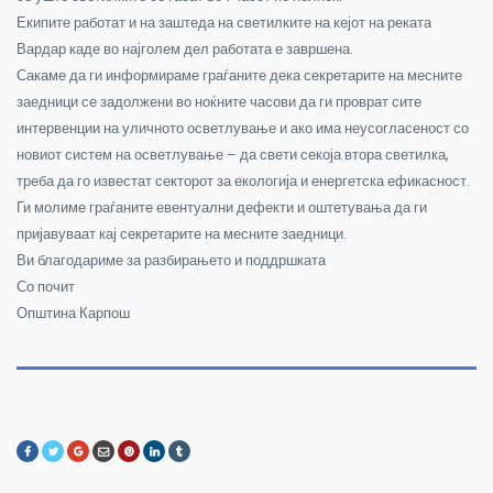
Екипите работат и на заштеда на светилките на кејот на реката
Вардар каде во најголем дел работата е завршена.
Сакаме да ги информираме граѓаните дека секретарите на месните
заедници се задолжени во ноќните часови да ги проврат сите
интервенции на уличното осветлување и ак
о има неусогласеност со
новиот систем на осветлување – да свети секоја втора светилка,
треба да го известат секторот за екологија и енергетска ефикасност.
Ги молиме граѓаните евентуални дефекти и оштетувања да ги
пријавуваат кај секретарите на месните заедници.
Ви благодариме за разбирањето и поддршката
Со почит
Општина Карпош