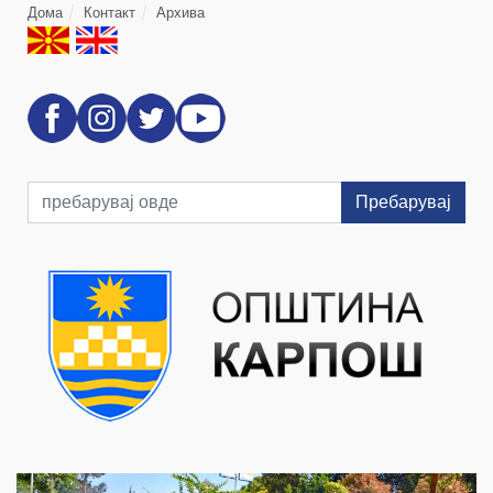
Дома
Контакт
Архива
Пребарувај