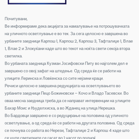
Почитувани,
Ве информираме дека акцијата за намалување на потрошувачката
на уличното осветлување е во тек. За сега целосно е завршена во
урбаните заедници Карпош 1, Карпош 2, Карпош 3, Тафталиџе 1, Влае
1, Влае 2 и Злокуќани каде што во текот на ноќта свети секоја втора
светилка.
Во урбаната заедница Кузман Јосифовски Питу во најголем дел е
завршено со овој зафат на штедење. Од среда ќе се работи на
улиците Леринска и Ловќенска со сите нејзини краци.
Речиси целосно е завршена редукцијата на осветлувањето во
урбаните заедници Пецо Божиновски – Кочо и Владо Тасевски. Во
оваа месна заедница треба да се направат интервенции на улиците
Бахар Моис и Њуделхиска, а во Жданец на улица Нерешка.
Во Бардовци завршено е со редуцирање на половина од уличното
осветлување, а од среда ќе се работи на другата половина. Од среда
се почнува со работа во Нерези, Тафталиџе 2 и Карпош 4 каде што
се уште светилките се гасат во 1 часот по полноќ.