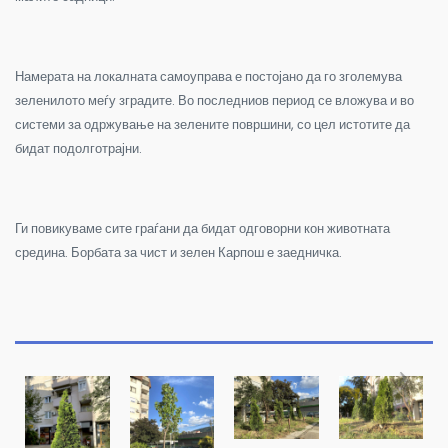
Намерата на локалната самоуправа е постојано да го зголемува
зеленилото меѓу зградите. Во последниов период се вложува и во
системи за одржување на зелените површини, со цел истотите да
бидат подолготрајни.
Ги повикуваме сите граѓани да бидат одговорни кон животната
средина. Борбата за чист и зелен Карпош е заедничка.