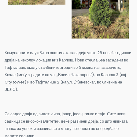
Комуналните служби на општината засадија уште 28 повеќегодишни
дрвја на неколку локации низ Карпош. Нови стебла беа засадени во
Тафталиџе, околу станбените згради во близина на пазаречето,
Козле (меѓу зградите на ул. „Васил Чакаларов“), во Карпош 3 (кај
City tower) и во Тафталиџе 2 (на ул. „Женевска“, во близина на
ЗЕЛС).
Се садеа дрвја од видот: липа, јавор, јасен, гинко и туја. Сите нови
садници се висококвалитетни, веќе развиени дрвја, со што нивната
шанса за успех и развивање е многу поголема во споредба со
малите садници.