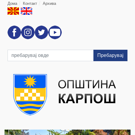
Дома
Контакт
Архива
Пребарувај