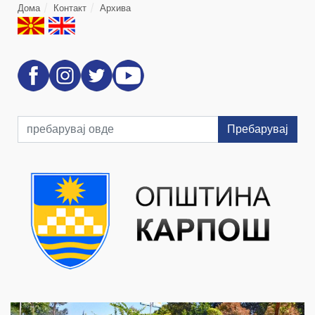
Дома
Контакт
Архива
Пребарувај