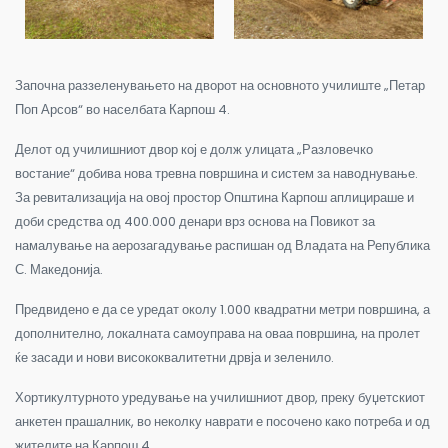
Започна раззеленувањето на дворот на основното училиште „Петар
Поп Арсов“ во населбата Карпош 4.
Делот од училишниот двор кој е долж улицата „Разловечко
востание“ добива нова тревна површина и систем за наводнување.
За ревитализација на овој простор Општина Карпош аплицираше и
доби средства од 400.000 денари врз основа на Повикот за
намалување на аерозагадување распишан од Владата на Република
С. Македонија.
Предвидено е да се уредат околу 1.000 квадратни метри површина, а
дополнително, локалната самоуправа на оваа површина, на пролет
ќе засади и нови висококвалитетни дрвја и зеленило.
Хортикултурното уредување на училишниот двор, преку буџетскиот
анкетен прашалник, во неколку наврати е посочено како потреба и од
жителите на Карпош 4.