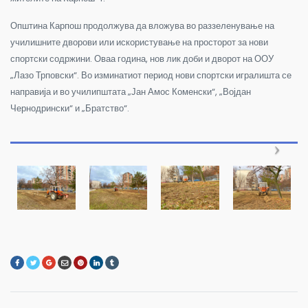
Општина Карпош продолжува да вложува во раззеленување на
училишните дворови или искористување на просторот за нови
спортски содржини. Оваа година, нов лик доби и дворот на ООУ
„Лазо Трповски“. Во изминатиот период нови спортски игралишта се
направија и во училипштата „Јан Амос Коменски“, „Војдан
Чернодрински“ и „Братство“.