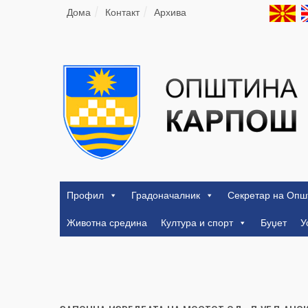
Дома
Контакт
Архива
Профил
Градоначалник
Секретар на Опш
Животна средина
Култура и спорт
Буџет
У