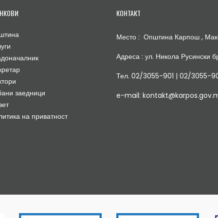
НКОВИ
КОНТАКТ
штина
Место : Општина Карпош , Мак
луги
Адреса : ул. Никола Русински бр
адоначалник
кретар
Тел. 02/3055-901 | 02/3055-9
ктори
бани заедници
e-mail: kontakt@karpos.gov.
вет
литика на приватност