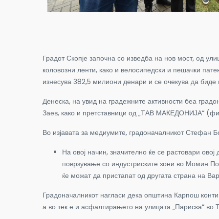
Градот Скопје започна со изведба на нов мост, од ул
коловозни ленти, како и велосипедски и пешачки патек
изнесува 382,5 милиони денари и се очекува да биде г
Денеска, на увид на градежните активности беа град
Заев, како и претставници од „ТАВ МАКЕДОНИЈА“ (фи
Во изјавата за медиумите, градоначалникот Стефан Бо
На овој начин, значително ќе се растовари овој 
поврзување со индустриските зони во Момин Пот
ќе можат да пристапат од другата страна на Вар
Градоначалникот нагласи дека општина Карпош контин
а во тек е и асфалтирањето на улицата „Париска“ во 