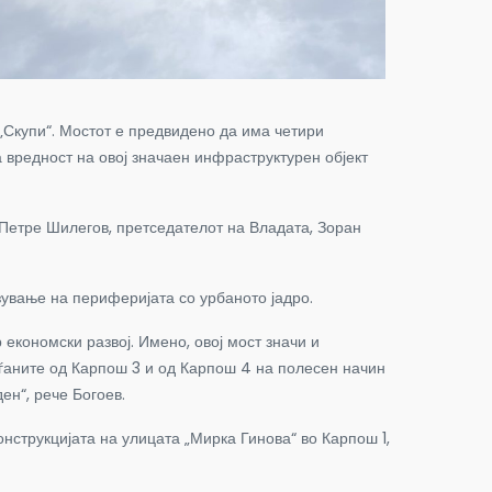
„Скупи“. Мостот е предвидено да има четири
а вредност на овој значаен инфраструктурен објект
 Петре Шилегов, претседателот на Владата, Зоран
зување на периферијата со урбаното јадро.
 економски развој. Имено, овој мост значи и
аѓаните од Карпош 3 и од Карпош 4 на полесен начин
ен“, рече Богоев.
нструкцијата на улицата „Мирка Гинова“ во Карпош 1,