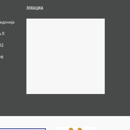
ЛОКАЦИЈА
едонија
.11
02
mk