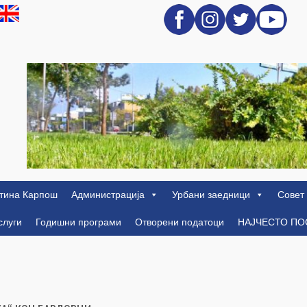
тина Карпош
Администрација
Урбани заедници
Совет
слуги
Годишни програми
Отворени податоци
НАЈЧЕСТО П