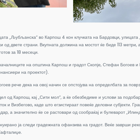
ицата „Љубљанска“ во Карпош 4 кон клучката на Бардовци, улицата 
и од двете страни. Вкупната должина на мостот ќе биде 113 метри, 
отов за 18 месеци.
оначалниците на општина Карпош и градот Скопје, Стефан Богоев и
нансиери на проектот).
гоев рече дека на овој начин се опстојува на определбата за повр
дел од Карпош, кај „Сити мол“, а ќе обезбедиме и услови за подобар
ок и Визбегово, каде што егзистираат повеќе деловни субјекти. Гр
дар, а значително ќе се растовари од сообраќај и булеварот „Илинд
уирано ја следи градежната офанзива на градот. Веќе заврши реко
Тафталиџе.