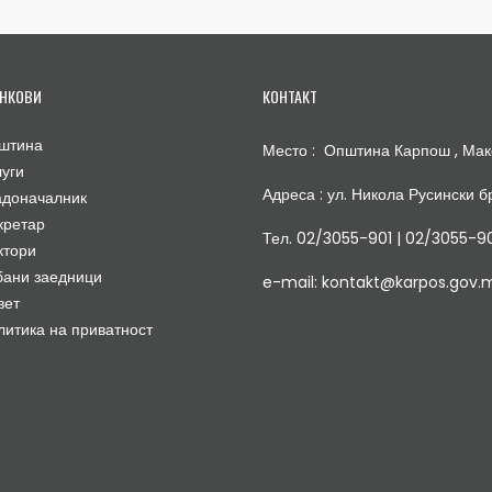
НКОВИ
КОНТАКТ
штина
Место : Општина Карпош , Мак
луги
Адреса : ул. Никола Русински бр
адоначалник
кретар
Тел. 02/3055-901 | 02/3055-9
ктори
бани заедници
e-mail: kontakt@karpos.gov.
вет
литика на приватност