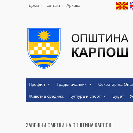
Дома
Контакт
Архива
Профил
Градоначалник
Секретар на Опш
Животна средина
Култура и спорт
Буџет
У
ЗАВРШНИ СМЕТКИ НА ОПШТИНА КАРПОШ