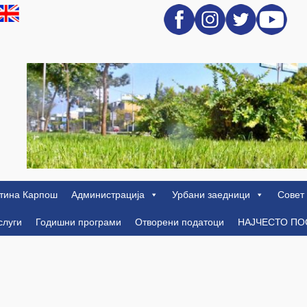
тина Карпош
Администрација
Урбани заедници
Совет
слуги
Годишни програми
Отворени податоци
НАЈЧЕСТО П