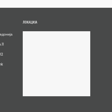
ЛОКАЦИЈА
едонија
.11
02
mk