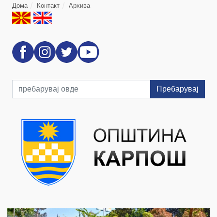
Дома
Контакт
Архива
Пребарувај