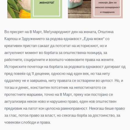
Во пресрет на 8 Март, Меѓународниот ден на жената, Општина
Карпош и Здружението за родова еднаквост „Една може“ со
креативен пристап сакаат да потсетат на историскиот, но и
актуелниот момент во борбата за општествена позиција, за
работните, социјалните и воопшто човековите права на жените.
Историските почетоци на борбата за родовата еднаквост датираат од
пред повеќе од 11 децении, односно над еден век, но таа ниту
оддалеку не е завршена, ниту правата се остварени во целост. Но, и
тогаш и денес, константен потсетник на непостигнатото се
протестните маршеви, точно на 8 Март, преку кои постојано се
актуализира некое ново и нарушено право, еден нов општествен
предизвик на патот кон целосна рамноправност. Некогаш беше право
за глас, потоа право за власт, но секогаш борба за достоинство, за
човекови слободи и права.