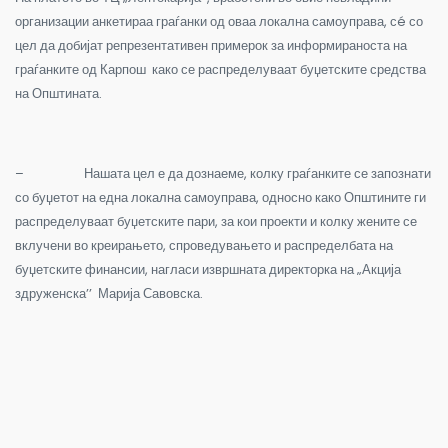
организации анкетираа граѓанки од оваа локална самоуправа, сé со
цел да добијат репрезентативен примерок за информираноста на
граѓанките од Карпош како се распределуваат буџетските средства
на Општината.
– Нашата цел е да дознаеме, колку граѓанките се запознати
со буџетот на една локална самоуправа, односно како Општините ги
распределуваат буџетските пари, за кои проекти и колку жените се
вклучени во креирањето, спроведувањето и распределбата на
буџетските финансии, нагласи извршната директорка на „Акција
здруженска’’ Марија Савовска.