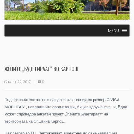
MENU
ЖЕНИТЕ „БУЏЕТИРААТ“ ВО КАРПОШ
март 22, 2017
0
Под покровителство на швајцарската агенција за развој „CIVICA
MOBILITAS” , невладините организации „Акција здруженска’’ и „Една
може’’ спроведоа анкетен проект „Жените буџетираат’’ на
територијата на Општина Карпош.
На платото во ТЦ „Лептокарија’’, вработени во овие невладини