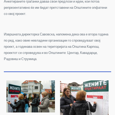
Анкетираните граѓанки даваа свои предлози и идеи, кои потоа
репрезентативно ќе им бидат претставени на Општините опфатени
со овој проект.
Извршната директорка Савовска, напомена дека ова е втора година
по ред, како овие невладини организации го спроведуваат овој
проект, а годинава освен на територијата на Општина Карпош,
проектот се спроведува и во Општините: Центар, Кавадарци,
Радовиш и Струмица.