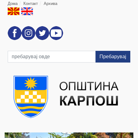
Дома
Контакт
Архива
Пребарувај