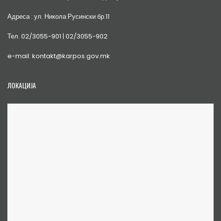
Адреса : ул. Никола Русински бр.11
Тел. 02/3055-901 | 02/3055-902
e-mail: kontakt@karpos.gov.mk
ЛОКАЦИЈА