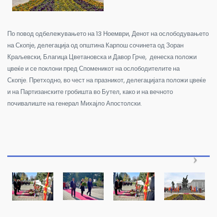
По повод одбележувањето на 13 Ноември, Денот на ослободувањето
на Скопје, делегација од општина Карпош сочинета од Зоран
Краљевски, Благица Цветановска и Давор Грче, денеска положи
цвеќе и се поклони пред Споменикот на ослободителите на
Скопје.
Претходно, во чест на празникот, делегацијата положи цвеќе
и на Партизанските гробишта во Бутел, како и на вечното
почивалиште на генерал Михајло Апостолски.