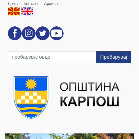
Дома
Контакт
Архива
Пребарувај