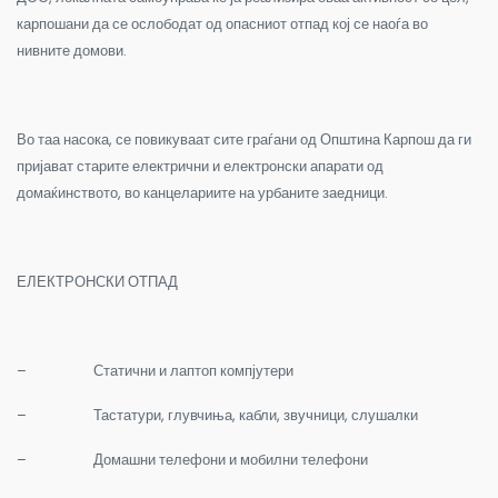
карпошани да се ослободат од опасниот отпад кој се наоѓа во
нивните домови.
Во таа насока, се повикуваат сите граѓани од Општина Карпош да ги
пријават старите електрични и електронски апарати од
домаќинството, во канцелариите на урбаните заедници.
ЕЛЕКТРОНСКИ ОТПАД
–
Статични и лаптоп компјутери
–
Тастатури, глувчиња, кабли, звучници, слушалки
–
Домашни телефони и мобилни телефони