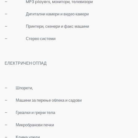
–
MP3
players,
монитори, телевизори
–
Дигитални камери и видео камери
–
Принтери, скенери и факс машини
–
Стерео системи
ЕЛЕКТРИЧЕН ОТПАД
–
Шпорети,
–
Машини за перење облека и садови
–
Греалки и грејни тела
–
Микробранови печки
–
Клима уреди