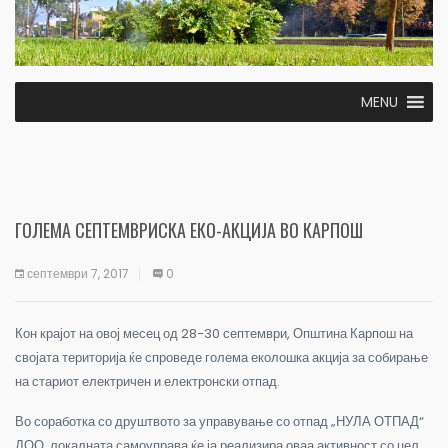
MENU
ГОЛЕМА СЕПТЕМВРИСКА ЕКО-АКЦИЈА ВО КАРПОШ
септември 7, 2017
0
Кон крајот на овој месец од 28-30 септември, Општина Карпош на
својата територија ќе спроведе голема еколошка акција за собирање
на стариот електричен и електронски отпад.
Во соработка со друштвото за управување со отпад „НУЛА ОТПАД“
ДОО, локалната самоуправа ќе ја реализира оваа активност со цел,