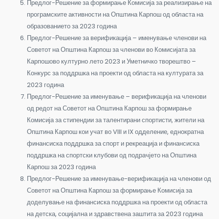
Предлог-Решение за формирање Комисија за реализирање на
програмските активности на Општина Карпош од областа на
образованието за 2023 година
Предлог-Решение за верификација – именување членови на
Советот на Општина Карпош за членови во Комисијата за
Карпошово културно лето 2023 и Уметничко творештво –
Конкурс за поддршка на проекти од областа на културата за
2023 година
Предлог-Решение за именување – верификација на членови
од редот на Советот на Општина Карпош за формирање
Комисија за стипендии за талентирани спортисти, жители на
Општина Карпош кои учат во VIII и IX одделение, еднократна
финансиска поддршка за спорт и рекреација и финансиска
поддршка на спортски клубови од подрачјето на Општина
Карпош за 2023 година
Предлог-Решение за именување-верификација на членови од
Советот на Општина Карпош за формирање Комисија за
доделување на финансиска поддршка на проекти од областа
на детска, социјална и здравствена заштита за 2023 година