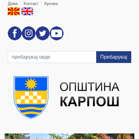
Дома
Контакт
Архива
Пребарувај