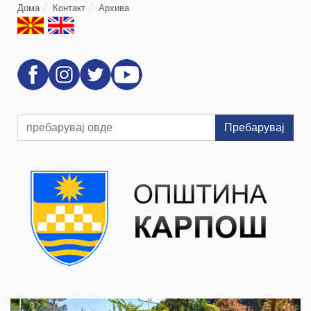
Дома
Контакт
Архива
Пребарувај