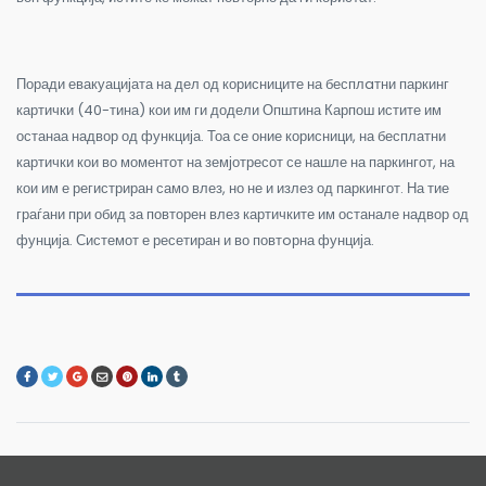
Поради евакуацијата на дел од корисниците на бесплaтни паркинг
картички (40-тина) кои им ги додели Општина Карпош истите им
останаа надвор од функција. Тоа се оние корисници, на бесплатни
картички кои во моментот на земјотресот се нашле на паркингот, на
кои им е регистриран само влез, но не и излез од паркингот. На тие
граѓани при обид за повторен влез картичките им останале надвор од
фунција. Системот е ресетиран и во повтoрна фунција.