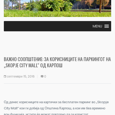
MENU
ВАЖНО СООПШТЕНИЕ: ЗА КОРИСНИЦИТЕ НА ПАРКИНГОТ НА
„SKOPJE CITY MALL“ ОД КАРПОШ
септември 15, 2016
0
Од денес корисниците на картички за бесплатен паркинг во „Skopje
City Mall“ кои ги добија од Општина Карпош, а кои им беа времено
вон функција, истите ќе можат повторно да ги користат.