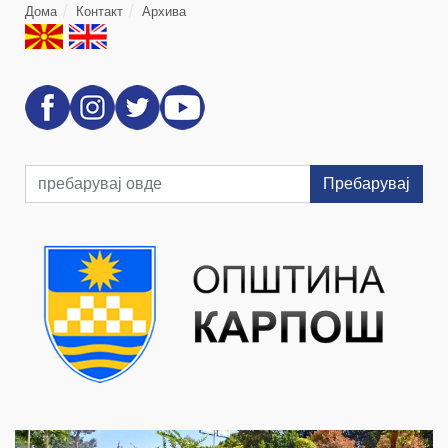
Дома
Контакт
Архива
Пребарувај