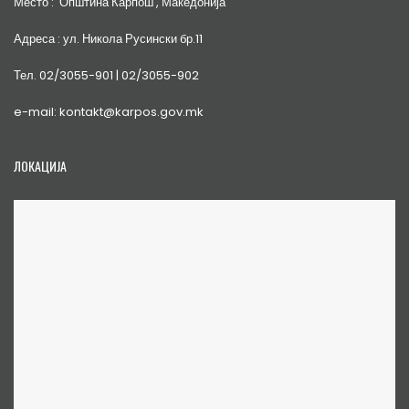
Место : Општина Карпош , Македонија
Адреса : ул. Никола Русински бр.11
Тел. 02/3055-901 | 02/3055-902
e-mail: kontakt@karpos.gov.mk
ЛОКАЦИЈА