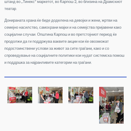
штанд во „Тинекс“ маркетот, во Карпош 2, во близина на Драмскиот
театар.
Донираната храна ќе биде доделена на девојки и жени, жртви на
семејно насилство, самохрани мајки и на семејства пријавени како
социјални случаи. Општина Карпош и во претстојниот период ќе
продолжи да ги поддржува ваквите акции кои ќе овозможат
подостоинствени услови за живот за сите граѓани, како и со
спроведување на социјалните политики кои нудат системска помош
и поддршка за најранливите категории на граѓани.