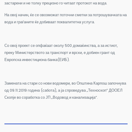
застарени и не толку прецизно го читаат протокот на вода.
На овој начин, ќе се овозможат поточни сметки за потрошувачката на
вода и граѓаните ќе добиваат поквалитетна услуга.
Со овој проект се опфаќаат околу 500 домаќинства, а за истиот,
преку Министерството за транспорт и врски, е добиен грант од
Европска инвестициона банка(ЕИБ).
Замената на стари со нови водомери, во Општина Карпош започнува
од 09.11.2019 година (сабота), а ја спроведува „Техноскоп“ ДООЕЛ
Скопје во соработка со ЈП „Водовод и канализација“.