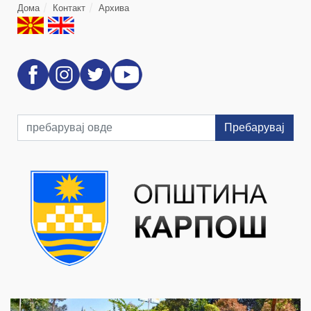
Дома
Контакт
Архива
Пребарувај