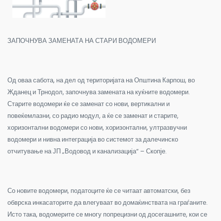
ЗАПОЧНУВА ЗАМЕНАТА НА СТАРИ ВОДОМЕРИ
Од оваа сабота, на дел од територијата на Општина Карпош, во
Жданец и Трнодол, започнува замената на куќните водомери.
Старите водомери ќе се заменат со нови, вертикални и
повеќемлазни, со радио модул, а ќе се заменат и старите,
хоризонтални водомери со нови, хоризонтални, ултразвучни
водомери и нивна интеграција во системот за далечинско
отчитување на ЈП „Водовод и канализација“ – Скопје.
Со новите водомери, податоците ќе се читаат автоматски, без
обврска инкасаторите да влегуваат во домаќинствата на граѓаните.
Исто така, водомерите се многу попрецизни од досегашните, кои се