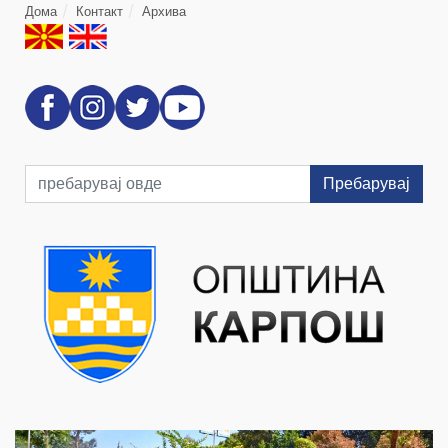
Дома
Контакт
Архива
Пребарувај