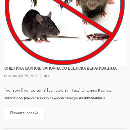
ОПШТИНА КАРПОШ ЗАПОЧНА СО ЕСЕНСКА ДЕРАТИЗАЦИЈА
октомври 25, 2017
0
[vc_row][vc_column][vc_column_text] Општина Карпош
започна со редовна есенска дератизација, дезинсекција и
дезинфекција за уништување на штетни глодари, инсекти и
превенција од заразни болести. (more…)
Прочитај повеќе