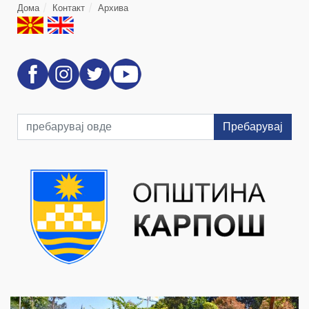
Дома
Контакт
Архива
Пребарувај