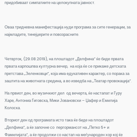
придобиваат симпатиите на целокупната јавност.
Оваа тридневна манифестација нуди програма за сите генерации, за
најмладите, тинејџерите и повозрасните.
Четврток, (29.08.2019), на плоштадот „Делфина“ ќе биде првата
првата карпошпва културна вечер, на која ќе се прикаже детската
претстава „Зеленковци“, која има едукативен карактер, со порака за
заштита на животната средина, а во изведба на „Театар провокација“.
На првиот ден, во музичкиот дел од вечерта, ќе настапат и Гуру
Харе, Антониа Гиговска, Мики Јовановски – Џафер и Емилија
Колоска.
Вториот ден од програмата исто така ќе биде на плоштадот
„Делфина“, а ќе започне со пергормансот на „Петко 5+ и
Фамилијата“, а ќе продолжи со настап на меѓународен хор кој ќе