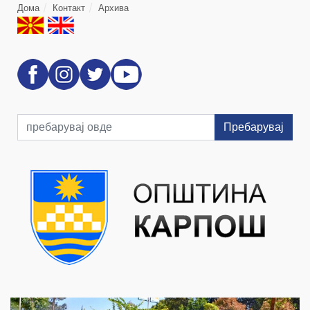
Дома
Контакт
Архива
Пребарувај