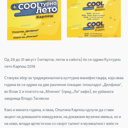
Од 29 до 31 август (четврток, петок и сабота) ќе се одржи Културно
лето Карпош 2019.
Станува збор за традиционалната културна манифестација, која оваа
година ќе се одржи на две различни локации
:
плоштадот „Делфина“,
во Влае 2 и платото на „Млечен“ (пред „Ли“ кафе), во
урбаната
заедница Владо Тасевски.
Како и мината година, и оваа, Општина Карпош одлучи да стави
акцент на домашните изведувачи, на докажани музички имиња, но и
на нови, млади артисти кои со својот талент и музикалност веќе ги