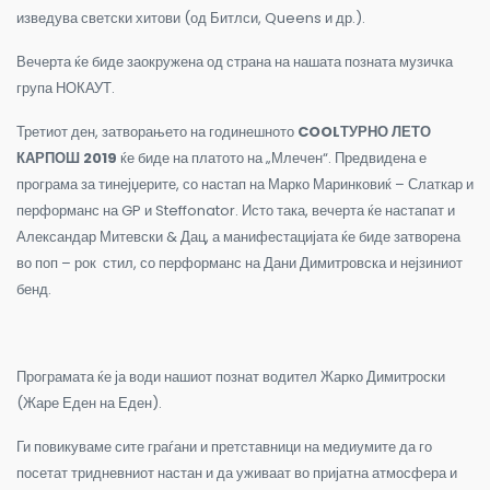
изведува светски хитови (од Битлси,
Queens
и др.).
Вечерта ќе биде заокружена од страна на нашата позната музичка
група НОКАУТ.
Третиот ден, затворањето на годинешното
COOL
ТУРНО ЛЕТО
КАРПОШ 2019
ќе биде на платото на „Млечен“. Предвидена е
програма за тинејџерите, со настап на Марко Маринковиќ – Слаткар и
перформанс на
GP
и
Steffonator.
Исто така, вечерта ќе настапат и
Александар Митевски
&
Дац, а манифестацијата ќе биде затворена
во поп – рок стил, со перформанс на Дани Димитровска и нејзиниот
бенд.
Програмата ќе ја води нашиот познат водител Жарко Димитроски
(Жаре Еден на Еден).
Ги повикуваме сите граѓани и претставници на медиумите да го
посетат тридневниот настан и да уживаат во пријатна атмосфера и