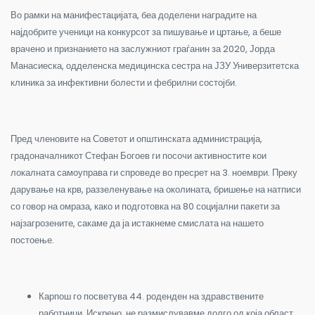
Во рамки на манифестацијата, беа доделени наградите на
најдобрите ученици на конкурсот за пишување и цртање, а беше
врачено и признанието на заслужниот граѓанин за 2020, Јорда
Манасиеска, одделенска медицинска сестра на ЈЗУ Универзитетска
клиника за инфективни болести и фебрилни состојби.
Пред членовите на Советот и општинската администрација,
градоначалникот Стефан Богоев ги посочи активностите кои
локалната самоуправа ги спроведе во пресрет на 3. ноември. Преку
дарување на крв, раззеленување на околината, бришење на натписи
со говор на омраза, како и подготовка на 80 социјални пакети за
најзагрозените, сакаме да ја истакнеме смислата на нашето
постоење.
Карпош го посветува 44. роденден на здравствените
работници. Искрено, не размислувавме долго од која област