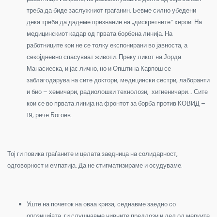
треба да биде заслужниот граѓанин. Бевме силно убедени
дека треба да дадеме признание на „дискретните“ херои. На
медицинскиот кадар од првата борбена линија. На
работниците кои не се толку експонирани во јавноста, а
секојдневно спасуваат животи. Преку ликот на Јорда
Манасиеска, и јас лично, но и Општина Карпош се
заблагодарува на сите доктори, медицински сестри, лаборанти
и био – хемичари, радиолошки технолози, хигиеничари… Сите
кои се во првата линија на фронтот за борба против КОВИД –
19, рече Богоев.
Тој ги повика граѓаните и целата заедница на солидарност,
одговорност и емпатија. Да не стигматизираме и осудуваме.
Уште на почеток на оваа криза, седнавме заедно со
опозицијата, ги слушнавме нивните предлози и дел од мерките