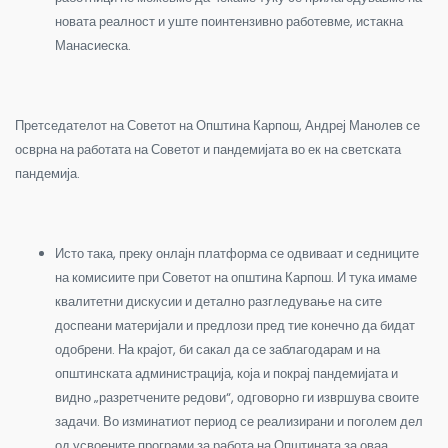
новата реалност и уште поинтензивно работевме, истакна
Манасиеска.
Претседателот на Советот на Општина Карпош, Андреј Манолев се
осврна на работата на Советот и пандемијата во ек на светската
пандемија.
Исто така, преку онлајн платформа се одвиваат и седниците
на комисиите при Советот на општина Карпош. И тука имаме
квалитетни дискусии и детално разгледување на сите
доспеани материјали и предлози пред тие конечно да бидат
одобрени. На крајот, би сакал да се заблагодарам и на
општинската администрација, која и покрај пандемијата и
видно „разретчените редови“, одговорно ги извршува своите
задачи. Во изминатиот период се реализирани и поголем дел
од усвоените програми за работа на Општината за оваа