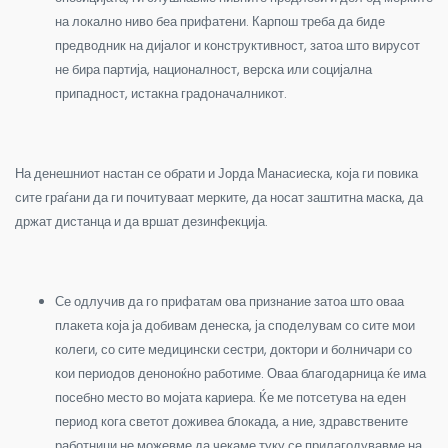
на локално ниво беа прифатени. Карпош треба да биде
предводник на дијалог и конструктивност, затоа што вирусот
не бира партија, националност, верска или социјална
припадност, истакна градоначалникот.
На денешниот настан се обрати и Јорда Манасиеска, која ги повика
сите граѓани да ги почитуваат мерките, да носат заштитна маска, да
држат дистанца и да вршат дезинфекција.
Се одлучив да го прифатам ова признание затоа што оваа
плакета која ја добивам денеска, ја споделувам со сите мои
колеги, со сите медицински сестри, доктори и болничари со
кои периодов деноноќно работиме. Оваа благодарница ќе има
посебно место во мојата кариера. Ќе ме потсетува на еден
период кога светот доживеа блокада, а ние, здравствените
работници не можевме да чекаме туку се прилагодувавме на