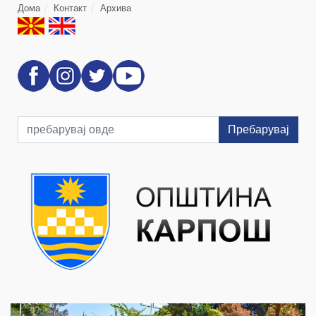
Дома
Контакт
Архива
Пребарувај