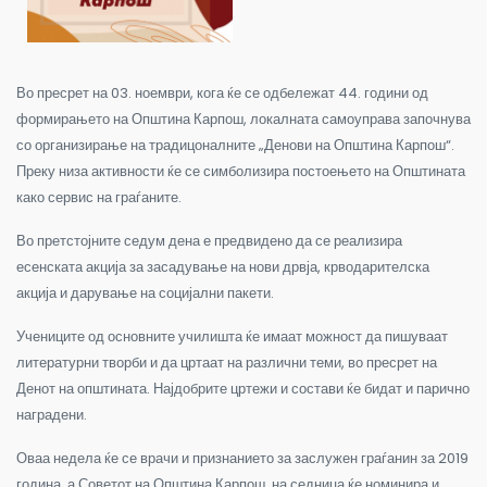
Во пресрет на 03. ноември, кога ќе се одбележат 44. години од
формирањето на Општина Карпош, локалната самоуправа започнува
со организирање на традицоналните „Денови на Општина Карпош“.
Преку низа активности ќе се симболизира постоењето на Општината
како сервис на граѓаните.
Во претстојните седум дена е предвидено да се реализира
есенската акција за засадување на нови дрвја, крводарителска
акција и дарување на социјални пакети.
Учениците од основните училишта ќе имаат можност да пишуваат
литературни творби и да цртаат на различни теми, во пресрет на
Денот на општината. Најдобрите цртежи и состави ќе бидат и парично
наградени.
Оваа недела ќе се врачи и признанието за заслужен граѓанин за 2019
година, а Советот на Општина Карпош, на седница ќе номинира и