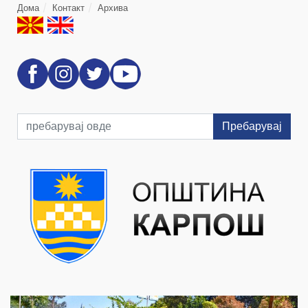
Дома
Контакт
Архива
Пребарувај