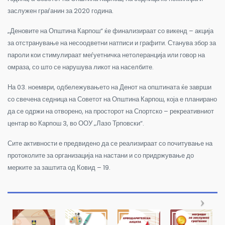
заслужен граѓанин за 2020 година.
„Деновите на Општина Карпош“ ќе финализираат со викенд – акција
за отстранување на несоодветни натписи и графити. Станува збор за
пароли кои стимулираат меѓуетничка нетолеранција или говор на
омраза, со што се нарушува ликот на населбите.
На 03. ноември, одбележувањето на Денот на општината ќе заврши
со свечена седница на Советот на Општина Карпош, која е планирано
да се одржи на отворено, на просторот на Спортско – рекреативниот
центар во Карпош 3, во ООУ „Лазо Трповски“.
Сите активности е предвидено да се реализираат со почитување на
протоколите за организација на настани и со придржување до
мерките за заштита од Ковид – 19.